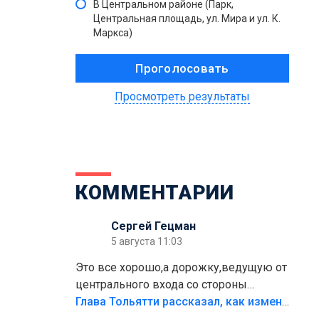
В Центральном районе (Парк,
Центральная площадь, ул. Мира и ул. К.
Маркса)
Просмотреть результаты
КОММЕНТАРИИ
Сергей Гецман
5 августа 11:03
Это все хорошо,а дорожку,ведущую от
центрального входа со стороны
кафе"Мираж" к аттракционам слабо
Глава Тольятти рассказал, как изменится парк Центрального района
доделать?А то бордюры положили,а