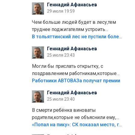
Геннадий Афанасьев
плитки не хватило,т.к.осенью и зимой
29 июля 19:59
лежала в парке и испортилась.Да
еще,видимо,часть украли.
Чем больше людей будет в лесу,тем
труднее поджигателям устроить
пожар.Тех кто разводит костры,тех
В тольяттинский лес не пустили более тысячи автомобилей
надо безбожно штрафовать.Камер
Геннадий Афанасьев
полно стоит,почему водители всё
25 июля 23:43
равно едут в лес? Штрафы мизерные.
Могли бы прислать открытку, с
поздравлением работникам,которые
больше сорока лет отработали на
Работники АВТОВАЗа получат премии
предприятии.
Геннадий Афанасьев
25 июля 23:40
В смерти ребёнка виноваты
родители,которые не объяснили ему,
что такое хорошо и что такое плохо!
«Попал на пику»: СК показал место, где был смертельно травмирован ребенок в Тольятти
Лезть через такой забор,верх