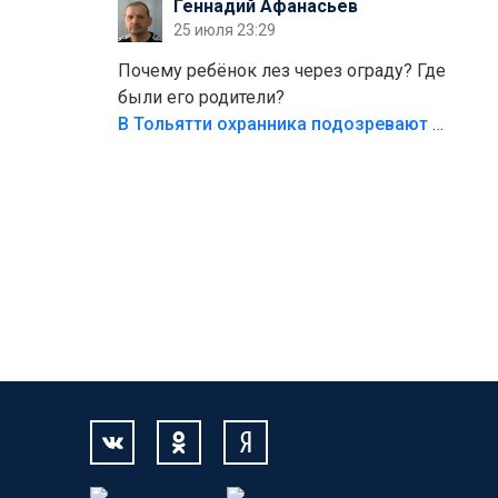
Геннадий Афанасьев
безумия,есть же калитка,ворота!
25 июля 23:29
Жалко ребёнка,но он сам выбрал свою
судьбу.
Почему ребёнок лез через ограду? Где
были его родители?
В Тольятти охранника подозревают в причинении смерти ребенку