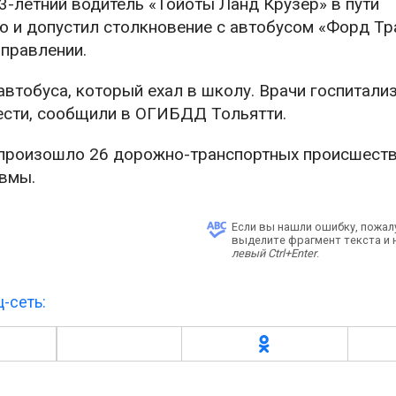
33-летний водитель «Тойоты Ланд Крузер» в пути
 и допустил столкновение с автобусом «Форд Тр
правлении.
автобуса, который ехал в школу. Врачи госпитали
ести, сообщили в ОГИБДД Тольятти.
 произошло 26 дорожно-транспортных происшеств
авмы.
Если вы нашли ошибку, пожал
выделите фрагмент текста и
левый Ctrl+Enter
.
-сеть: