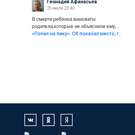
Геннадий Афанасьев
25 июля 23:40
В смерти ребёнка виноваты
родители,которые не объяснили ему,
что такое хорошо и что такое плохо!
«Попал на пику»: СК показал место, где был смертельно травмирован ребенок в Тольятти
Лезть через такой забор,верх
безумия,есть же калитка,ворота!
Жалко ребёнка,но он сам выбрал свою
судьбу.