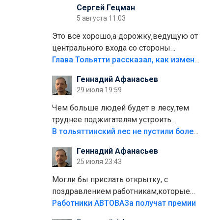
Сергей Гецман
5 августа 11:03
Это все хорошо,а дорожку,ведущую от
центрального входа со стороны
кафе"Мираж" к аттракционам слабо
Глава Тольятти рассказал, как изменится парк Центрального района
доделать?А то бордюры положили,а
Геннадий Афанасьев
плитки не хватило,т.к.осенью и зимой
29 июля 19:59
лежала в парке и испортилась.Да
еще,видимо,часть украли.
Чем больше людей будет в лесу,тем
труднее поджигателям устроить
пожар.Тех кто разводит костры,тех
В тольяттинский лес не пустили более тысячи автомобилей
надо безбожно штрафовать.Камер
Геннадий Афанасьев
полно стоит,почему водители всё
25 июля 23:43
равно едут в лес? Штрафы мизерные.
Могли бы прислать открытку, с
поздравлением работникам,которые
больше сорока лет отработали на
Работники АВТОВАЗа получат премии
предприятии.