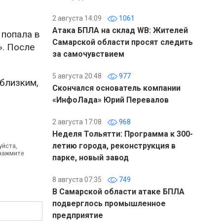
2 августа 14:09
1061
Атака БПЛА на склад WB: Жителей
 попала в
Самарской области просят следить
». После
за самочувствием
5 августа 20:48
977
близким,
Скончался основатель компании
«ИнфоЛада» Юрий Перевалов
2 августа 17:08
968
Неделя Тольятти: Программа к 300-
летию города, реконструкция в
уйста,
 нажмите
парке, новый завод
8 августа 07:35
749
В Самарской области атаке БПЛА
подверглось промышленное
предприятие