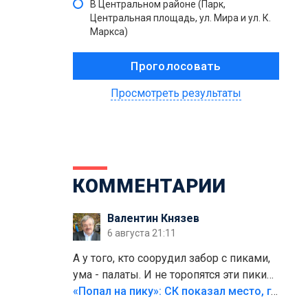
В Центральном районе (Парк,
Центральная площадь, ул. Мира и ул. К.
Маркса)
Просмотреть результаты
КОММЕНТАРИИ
Валентин Князев
6 августа 21:11
А у того, кто соорудил забор с пиками,
ума - палаты. И не торопятся эти пики
срезать
«Попал на пику»: СК показал место, где был смертельно травмирован ребенок в Тольятти