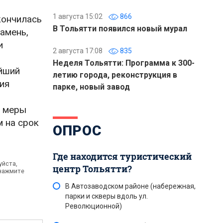
1 августа 15:02
866
кончилась
В Тольятти появился новый мурал
амень,
и
2 августа 17:08
835
Неделя Тольятти: Программа к 300-
йший
летию города, реконструкция в
ия
парке, новый завод
и меры
м на срок
ОПРОС
Где находится туристический
уйста,
центр Тольятти?
 нажмите
В Автозаводском районе (набережная,
парки и скверы вдоль ул.
Революционной)