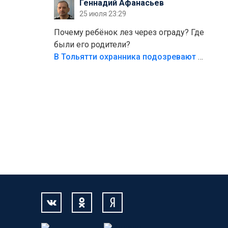
Геннадий Афанасьев
безумия,есть же калитка,ворота!
25 июля 23:29
Жалко ребёнка,но он сам выбрал свою
судьбу.
Почему ребёнок лез через ограду? Где
были его родители?
В Тольятти охранника подозревают в причинении смерти ребенку