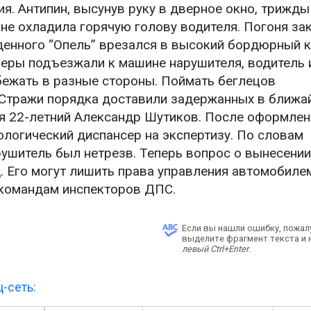
я. Антипин, высунув руку в дверное окно, трижды
 не охладила горячую голову водителя. Погоня за
уденного “Опель” врезался в высокий бордюрный к
неры подъезжали к машине нарушителя, водитель 
бежать в разные стороны. Поймать беглецов
 Стражи порядка доставили задержанных в ближа
ся 22-летний Александр Шутиков. После оформлен
ологический диспансер на экспертизу. По словам
рушитель был нетрезв. Теперь вопрос о вынесени
. Его могут лишить права управления автомобиле
 командам инспекторов ДПС.
Если вы нашли ошибку, пожал
выделите фрагмент текста и
левый Ctrl+Enter
.
-сеть: