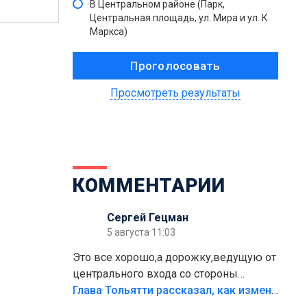
В Центральном районе (Парк,
Центральная площадь, ул. Мира и ул. К.
Маркса)
Просмотреть результаты
КОММЕНТАРИИ
Сергей Гецман
5 августа 11:03
Это все хорошо,а дорожку,ведущую от
центрального входа со стороны
кафе"Мираж" к аттракционам слабо
Глава Тольятти рассказал, как изменится парк Центрального района
доделать?А то бордюры положили,а