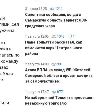
31 июля 16:25
1211
Синоптики сообщили, когда в
рый
Самарскую область вернется 30-
лями, сел
градусная жара
Мужчина
1 августа 12:05
1043
1
тот
Глава Тольятти рассказал, как
изменится парк Центрального
ака и
района
галась по
 команду
2 августа 14:09
981
азах
Атака БПЛА на склад WB: Жителей
. Удар
Самарской области просят следить
ые
за самочувствием
1 августа 17:47
877
На набережной Тольятти пресекают
шили
незаконную торговлю