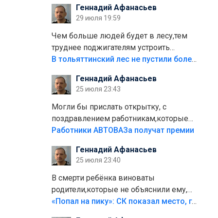
Геннадий Афанасьев
плитки не хватило,т.к.осенью и зимой
29 июля 19:59
лежала в парке и испортилась.Да
еще,видимо,часть украли.
Чем больше людей будет в лесу,тем
труднее поджигателям устроить
пожар.Тех кто разводит костры,тех
В тольяттинский лес не пустили более тысячи автомобилей
надо безбожно штрафовать.Камер
Геннадий Афанасьев
полно стоит,почему водители всё
25 июля 23:43
равно едут в лес? Штрафы мизерные.
Могли бы прислать открытку, с
поздравлением работникам,которые
больше сорока лет отработали на
Работники АВТОВАЗа получат премии
предприятии.
Геннадий Афанасьев
25 июля 23:40
В смерти ребёнка виноваты
родители,которые не объяснили ему,
что такое хорошо и что такое плохо!
«Попал на пику»: СК показал место, где был смертельно травмирован ребенок в Тольятти
Лезть через такой забор,верх