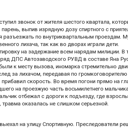
ступил звонок от жителя шестого квартала, кото
 парень, выпив изрядную дозу спиртного с прияте
ся разъезжать по внутриквартальным проездам. 
нного лихача, так как во дворах играли дети.
ировку на задержание всем нарядам милиции. В 
аряд ДПС Автозаводского РУВД в составе Яна Рус
были к месту вызова, иномарка стремительно дви
след за лихачом, передавая по громкоговорителю
 прибавил скорость. Во время погони прямо на гл
шего на проезжую часть восьмилетнего мальчика
альчик отбежал с дороги к подъезду, где взросл
, травма оказалась не слишком серьезной.
 выехал на улицу Спортивную. Преследователи ре