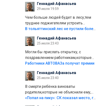
Геннадий Афанасьев
плитки не хватило,т.к.осенью и зимой
29 июля 19:59
лежала в парке и испортилась.Да
еще,видимо,часть украли.
Чем больше людей будет в лесу,тем
труднее поджигателям устроить
пожар.Тех кто разводит костры,тех
В тольяттинский лес не пустили более тысячи автомобилей
надо безбожно штрафовать.Камер
Геннадий Афанасьев
полно стоит,почему водители всё
25 июля 23:43
равно едут в лес? Штрафы мизерные.
Могли бы прислать открытку, с
поздравлением работникам,которые
больше сорока лет отработали на
Работники АВТОВАЗа получат премии
предприятии.
Геннадий Афанасьев
25 июля 23:40
В смерти ребёнка виноваты
родители,которые не объяснили ему,
что такое хорошо и что такое плохо!
«Попал на пику»: СК показал место, где был смертельно травмирован ребенок в Тольятти
Лезть через такой забор,верх