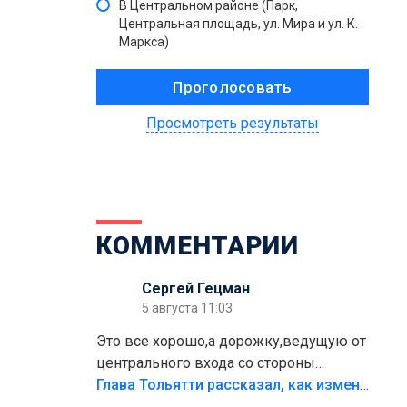
В Центральном районе (Парк,
Центральная площадь, ул. Мира и ул. К.
Маркса)
Просмотреть результаты
КОММЕНТАРИИ
Сергей Гецман
5 августа 11:03
Это все хорошо,а дорожку,ведущую от
центрального входа со стороны
кафе"Мираж" к аттракционам слабо
Глава Тольятти рассказал, как изменится парк Центрального района
доделать?А то бордюры положили,а