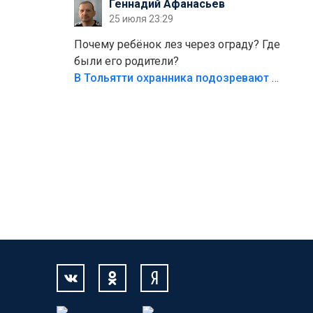
Геннадий Афанасьев
безумия,есть же калитка,ворота!
25 июля 23:29
Жалко ребёнка,но он сам выбрал свою
судьбу.
Почему ребёнок лез через ограду? Где
были его родители?
В Тольятти охранника подозревают в причинении смерти ребенку