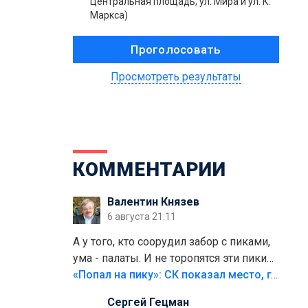
Центральная площадь, ул. Мира и ул. К.
Маркса)
Просмотреть результаты
КОММЕНТАРИИ
Валентин Князев
6 августа 21:11
А у того, кто соорудил забор с пиками,
ума - палаты. И не торопятся эти пики
срезать
«Попал на пику»: СК показал место, где был смертельно травмирован ребенок в Тольятти
Сергей Гецман