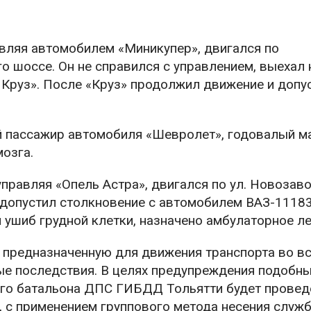
правляя автомобилем «Миникупер», двигался по
 шоссе. Он не справился с управлением, выехал 
 Круз». После «Круз» продолжил движение и допу
й пассажир автомобиля «Шевролет», годовалый м
озга.
, управляя «Опель Астра», двигался по ул. Новозав
н допустил столкновение с автомобилем ВАЗ-1118
 ушиб грудной клетки, назначено амбулаторное ле
 предназначенную для движения транспорта во в
ые последствия. В целях предупреждения подобн
ого батальона ДПС ГИБДД Тольятти будет провед
 с применением группового метода несения служб