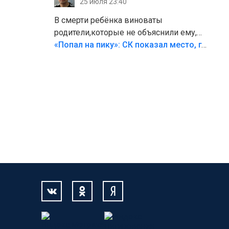
25 июля 23:40
В смерти ребёнка виноваты
родители,которые не объяснили ему,
что такое хорошо и что такое плохо!
«Попал на пику»: СК показал место, где был смертельно травмирован ребенок в Тольятти
Лезть через такой забор,верх
безумия,есть же калитка,ворота!
Жалко ребёнка,но он сам выбрал свою
судьбу.