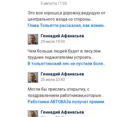
5 августа 11:03
Это все хорошо,а дорожку,ведущую от
центрального входа со стороны
кафе"Мираж" к аттракционам слабо
Глава Тольятти рассказал, как изменится парк Центрального района
доделать?А то бордюры положили,а
Геннадий Афанасьев
плитки не хватило,т.к.осенью и зимой
29 июля 19:59
лежала в парке и испортилась.Да
еще,видимо,часть украли.
Чем больше людей будет в лесу,тем
труднее поджигателям устроить
пожар.Тех кто разводит костры,тех
В тольяттинский лес не пустили более тысячи автомобилей
надо безбожно штрафовать.Камер
Геннадий Афанасьев
полно стоит,почему водители всё
25 июля 23:43
равно едут в лес? Штрафы мизерные.
Могли бы прислать открытку, с
поздравлением работникам,которые
больше сорока лет отработали на
Работники АВТОВАЗа получат премии
предприятии.
Геннадий Афанасьев