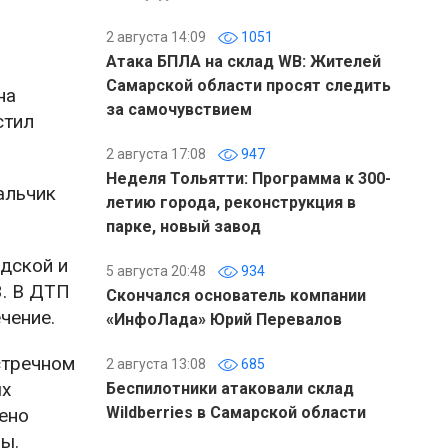
2 августа 14:09
1051
Атака БПЛА на склад WB: Жителей
Самарской области просят следить
на
за самочувствием
стил
2 августа 17:08
947
Неделя Тольятти: Программа к 300-
альчик
летию города, реконструкция в
парке, новый завод
одской и
5 августа 20:48
934
3. В ДТП
Скончался основатель компании
чение.
«ИнфоЛада» Юрий Перевалов
стречном
2 августа 13:08
685
ых
Беспилотники атаковали склад
Wildberries в Самарской области
ено
ы.