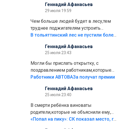
Геннадий Афанасьев
плитки не хватило,т.к.осенью и зимой
29 июля 19:59
лежала в парке и испортилась.Да
еще,видимо,часть украли.
Чем больше людей будет в лесу,тем
труднее поджигателям устроить
пожар.Тех кто разводит костры,тех
В тольяттинский лес не пустили более тысячи автомобилей
надо безбожно штрафовать.Камер
Геннадий Афанасьев
полно стоит,почему водители всё
25 июля 23:43
равно едут в лес? Штрафы мизерные.
Могли бы прислать открытку, с
поздравлением работникам,которые
больше сорока лет отработали на
Работники АВТОВАЗа получат премии
предприятии.
Геннадий Афанасьев
25 июля 23:40
В смерти ребёнка виноваты
родители,которые не объяснили ему,
что такое хорошо и что такое плохо!
«Попал на пику»: СК показал место, где был смертельно травмирован ребенок в Тольятти
Лезть через такой забор,верх