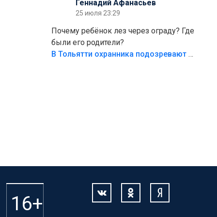
Геннадий Афанасьев
безумия,есть же калитка,ворота!
25 июля 23:29
Жалко ребёнка,но он сам выбрал свою
судьбу.
Почему ребёнок лез через ограду? Где
были его родители?
В Тольятти охранника подозревают в причинении смерти ребенку