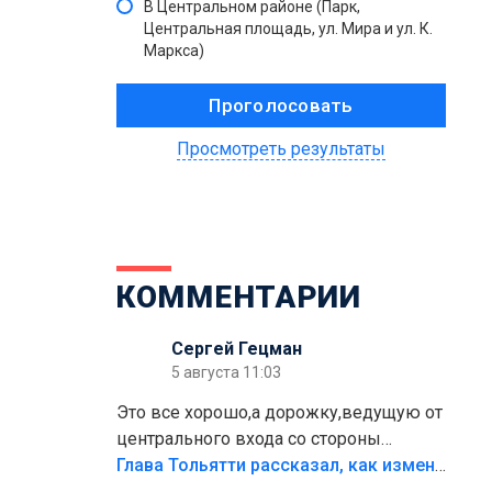
В Центральном районе (Парк,
Центральная площадь, ул. Мира и ул. К.
Маркса)
Просмотреть результаты
КОММЕНТАРИИ
Сергей Гецман
5 августа 11:03
Это все хорошо,а дорожку,ведущую от
центрального входа со стороны
кафе"Мираж" к аттракционам слабо
Глава Тольятти рассказал, как изменится парк Центрального района
доделать?А то бордюры положили,а