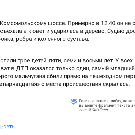
 Комсомольскому шоссе. Примерно в 12.40 он не 
съехала в кювет и ударилась в дерево. Судью до
нка, ребра и коленного сустава.
али трое детей: пяти, семи и восьми лет. У всех
оват в ДТП оказался только один, самый младший
орого мальчугана сбили прямо на пешеходном пер
четырнадцатая» с места происшествия скрылась.
Если вы нашли ошибку, пожал
выделите фрагмент текста и
левый Ctrl+Enter
.
-сеть: