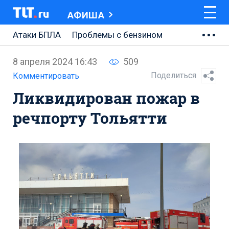
АФИША
Атаки БПЛА
Проблемы с бензином
АВТОВАЗ
8 апреля 2024 16:43
509
Ремонт Центральной площади
Поделиться
Комментировать
Ликвидирован пожар в
Ремонт Обводного шоссе
речпорту Тольятти
Набережная Тольятти
Неделя Тольятти