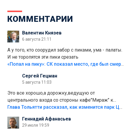
КОММЕНТАРИИ
Валентин Князев
6 августа 21:11
А у того, кто соорудил забор с пиками, ума - палаты.
И не торопятся эти пики срезать
«Попал на пику»: СК показал место, где был смертельно травмирован ребенок в Тольятти
Сергей Гецман
5 августа 11:03
Это все хорошо,а дорожку,ведущую от
центрального входа со стороны кафе"Мираж" к
аттракционам слабо доделать?А то бордюры
Глава Тольятти рассказал, как изменится парк Центрального района
положили,а плитки не хватило,т.к.осенью и зимой
Геннадий Афанасьев
лежала в парке и испортилась.Да еще,видимо,часть
29 июля 19:59
украли.