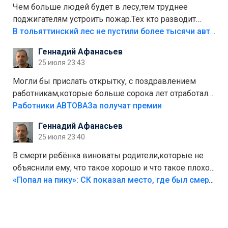
Чем больше людей будет в лесу,тем труднее
поджигателям устроить пожар.Тех кто разводит
костры,тех надо безбожно штрафовать.Камер полно
В тольяттинский лес не пустили более тысячи автомобилей
стоит,почему водители всё равно едут в лес?
Геннадий Афанасьев
Штрафы мизерные.
25 июля 23:43
Могли бы прислать открытку, с поздравлением
работникам,которые больше сорока лет отработали
на предприятии.
Работники АВТОВАЗа получат премии
Геннадий Афанасьев
25 июля 23:40
В смерти ребёнка виноваты родители,которые не
объяснили ему, что такое хорошо и что такое плохо!
Лезть через такой забор,верх безумия,есть же
«Попал на пику»: СК показал место, где был смертельно травмирован ребенок в Тольятти
калитка,ворота! Жалко ребёнка,но он сам выбрал
свою судьбу.