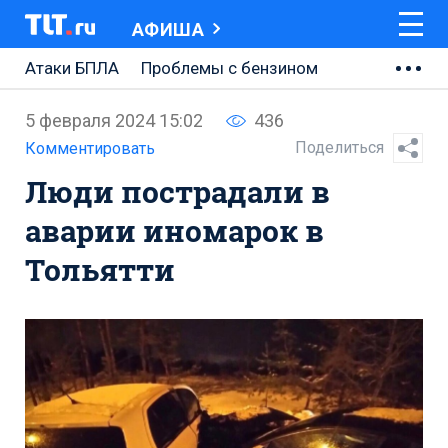
АФИША
Атаки БПЛА
Проблемы с бензином
АВТОВАЗ
5 февраля 2024 15:02
436
Ремонт Центральной площади
Поделиться
Комментировать
Люди пострадали в
Ремонт Обводного шоссе
аварии иномарок в
Набережная Тольятти
Тольятти
Неделя Тольятти