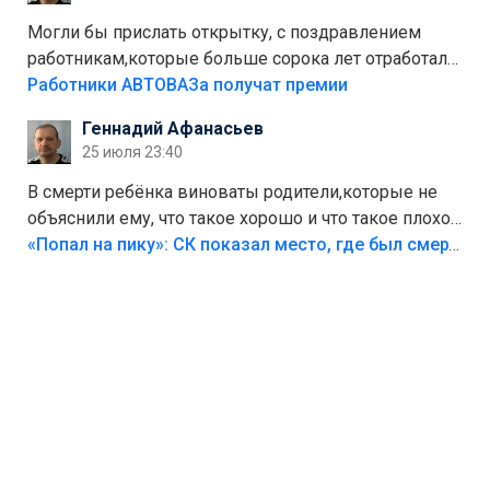
Могли бы прислать открытку, с поздравлением
работникам,которые больше сорока лет отработали
на предприятии.
Работники АВТОВАЗа получат премии
Геннадий Афанасьев
25 июля 23:40
В смерти ребёнка виноваты родители,которые не
объяснили ему, что такое хорошо и что такое плохо!
Лезть через такой забор,верх безумия,есть же
«Попал на пику»: СК показал место, где был смертельно травмирован ребенок в Тольятти
калитка,ворота! Жалко ребёнка,но он сам выбрал
свою судьбу.