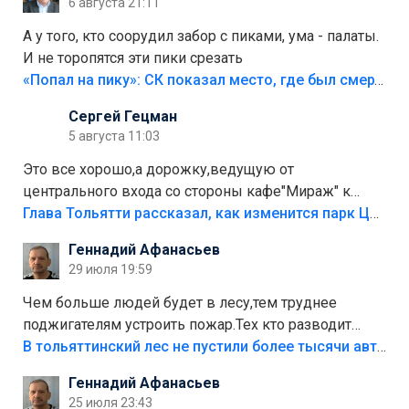
6 августа 21:11
А у того, кто соорудил забор с пиками, ума - палаты.
И не торопятся эти пики срезать
«Попал на пику»: СК показал место, где был смертельно травмирован ребенок в Тольятти
Сергей Гецман
5 августа 11:03
Это все хорошо,а дорожку,ведущую от
центрального входа со стороны кафе"Мираж" к
аттракционам слабо доделать?А то бордюры
Глава Тольятти рассказал, как изменится парк Центрального района
положили,а плитки не хватило,т.к.осенью и зимой
Геннадий Афанасьев
лежала в парке и испортилась.Да еще,видимо,часть
29 июля 19:59
украли.
Чем больше людей будет в лесу,тем труднее
поджигателям устроить пожар.Тех кто разводит
костры,тех надо безбожно штрафовать.Камер полно
В тольяттинский лес не пустили более тысячи автомобилей
стоит,почему водители всё равно едут в лес?
Геннадий Афанасьев
Штрафы мизерные.
25 июля 23:43