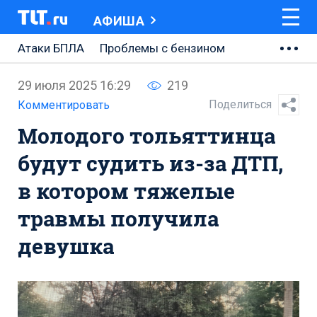
АФИША
Атаки БПЛА
Проблемы с бензином
АВТОВАЗ
29 июля 2025 16:29
219
Ремонт Центральной площади
Поделиться
Комментировать
Молодого тольяттинца
Ремонт Обводного шоссе
будут судить из-за ДТП,
Набережная Тольятти
в котором тяжелые
Неделя Тольятти
травмы получила
девушка