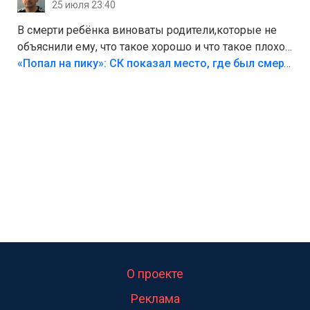
25 июля 23:40
В смерти ребёнка виноваты родители,которые не
объяснили ему, что такое хорошо и что такое плохо!
Лезть через такой забор,верх безумия,есть же
«Попал на пику»: СК показал место, где был смертельно травмирован ребенок в Тольятти
калитка,ворота! Жалко ребёнка,но он сам выбрал
свою судьбу.
О проекте
Реклама