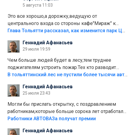
5 августа 11:03
Это все хорошо,а дорожку,ведущую от
центрального входа со стороны кафе"Мираж" к
аттракционам слабо доделать?А то бордюры
Глава Тольятти рассказал, как изменится парк Центрального района
положили,а плитки не хватило,т.к.осенью и зимой
Геннадий Афанасьев
лежала в парке и испортилась.Да еще,видимо,часть
29 июля 19:59
украли.
Чем больше людей будет в лесу,тем труднее
поджигателям устроить пожар.Тех кто разводит
костры,тех надо безбожно штрафовать.Камер полно
В тольяттинский лес не пустили более тысячи автомобилей
стоит,почему водители всё равно едут в лес?
Геннадий Афанасьев
Штрафы мизерные.
25 июля 23:43
Могли бы прислать открытку, с поздравлением
работникам,которые больше сорока лет отработали
на предприятии.
Работники АВТОВАЗа получат премии
Геннадий Афанасьев