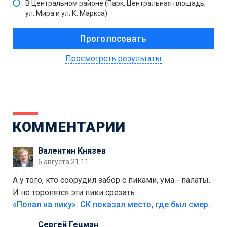
В Центральном районе (Парк, Центральная площадь,
ул. Мира и ул. К. Маркса)
Просмотреть результаты
КОММЕНТАРИИ
Валентин Князев
6 августа 21:11
А у того, кто соорудил забор с пиками, ума - палаты.
И не торопятся эти пики срезать
«Попал на пику»: СК показал место, где был смертельно травмирован ребенок в Тольятти
Сергей Гецман