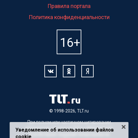
Правила портала
Политика конфиденциальности
© 1998-2026, TLT.ru
При полном или частичном цитировании
материалов, ссылка на TLT.ru обязательна.
Уведомление об использовании файлов
Для Интернет-изданий гиперссылка на
cookie