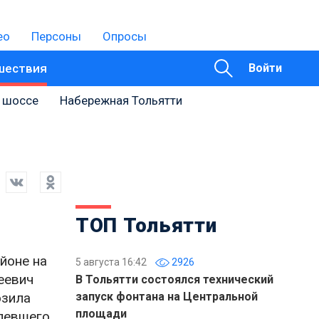
ео
Персоны
Опросы
шествия
Войти
 шоссе
Набережная Тольятти
ТОП Тольятти
йоне на
5 августа 16:42
2926
еевич
В Тольятти состоялся технический
озила
запуск фонтана на Центральной
площади
певшего,