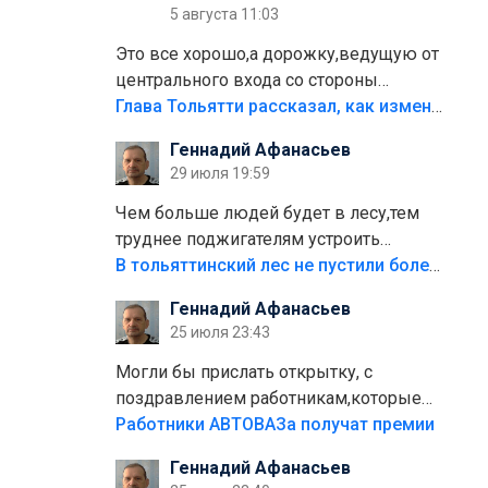
5 августа 11:03
Это все хорошо,а дорожку,ведущую от
центрального входа со стороны
кафе"Мираж" к аттракционам слабо
Глава Тольятти рассказал, как изменится парк Центрального района
доделать?А то бордюры положили,а
Геннадий Афанасьев
плитки не хватило,т.к.осенью и зимой
29 июля 19:59
лежала в парке и испортилась.Да
еще,видимо,часть украли.
Чем больше людей будет в лесу,тем
труднее поджигателям устроить
пожар.Тех кто разводит костры,тех
В тольяттинский лес не пустили более тысячи автомобилей
надо безбожно штрафовать.Камер
Геннадий Афанасьев
полно стоит,почему водители всё
25 июля 23:43
равно едут в лес? Штрафы мизерные.
Могли бы прислать открытку, с
поздравлением работникам,которые
больше сорока лет отработали на
Работники АВТОВАЗа получат премии
предприятии.
Геннадий Афанасьев