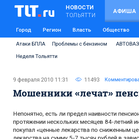
НОВОСТИ
АФИША
ТОЛЬЯТТИ
Город
Регион
Власть
Общество
Атаки БПЛА
Проблемы с бензином
АВТОВАЗ
Неделя Тольятти
9 февраля 2010 11:31
11493
Комментиров
Мошенники «лечат» пенс
Непонятно, есть ли предел наивности пенсио
протяжении нескольких месяцев 84-летний и
покупал «ценные лекарства по сниженным це
лекарства на сумму 5-7 тысяч рублей в зави