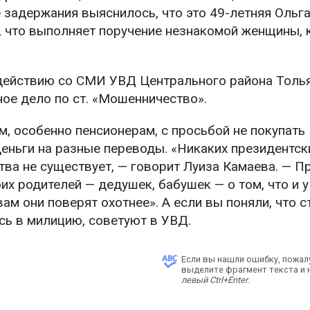
 задержания выяснилось, что это 49-летняя Ольга
 что выполняет поручение незнакомой женщины, 
действию со СМИ УВД Центрального района Толь
ное дело по
ст. «Мошенничество».
, особенно пенсионерам, с просьбой не покупать
 деньги на разные переводы. «Никаких президентск
тва не существует, — говорит Луиза Камаева. — П
х родителей — дедушек, бабушек — о том, что и у 
ам они поверят охотнее». А если вы поняли, что с
ь в милицию, советуют в УВД.
Если вы нашли ошибку, пожал
выделите фрагмент текста и
левый Ctrl+Enter
.