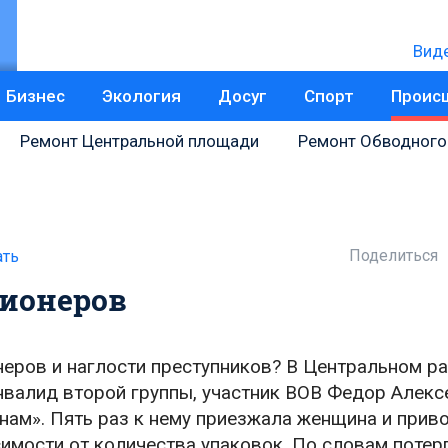
Вид
Бизнес
Экология
Досуг
Спорт
Проис
Ремонт Центральной площади
Ремонт Обводного
Поделиться
ать
ионеров
неров и наглости преступников? В Центральном ра
нвалид второй группы, участник ВОВ Федор Алекс
нам». Пять раз к нему приезжала женщина и прив
симости от количества упаковок. По словам потер