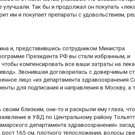
е улучшали. Так бы и продолжал он покупать «лек
рит им и покупает препараты с удовольствием, р
на и, представившись сотрудником Министра
рограмме Президента РФ вы стали избранным, и
 чтобы компенсировать все ваши затраты на лека
ревод». Звонившая договорилась с доверчивым ст
еренное лицо «из департамента здравоохранения 
енты для подписания и направления в Москву, а 
своим близким, они-то и раскрыли ему глаза, что
заявление в УВД по Центральному району Тольятт
самарского департамента здравоохранения» засаду
,
рост 165 см, плотного телосложения, волосы све