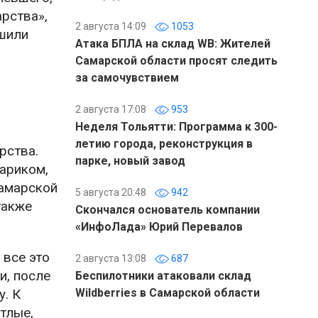
арства»,
2 августа 14:09
1053
ешили
Атака БПЛА на склад WB: Жителей
Самарской области просят следить
за самочувствием
2 августа 17:08
953
Неделя Тольятти: Программа к 300-
летию города, реконструкция в
рства.
парке, новый завод
ариком,
Самарской
5 августа 20:48
942
также
Скончался основатель компании
«ИнфоЛада» Юрий Перевалов
 все это
2 августа 13:08
687
и, после
Беспилотники атаковали склад
. К
Wildberries в Самарской области
тлые,