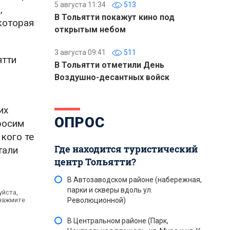
5 августа 11:34
513
,
В Тольятти покажут кино под
которая
открытым небом
3 августа 09:41
511
ятти
В Тольятти отметили День
Воздушно-десантных войск
их
ОПРОС
росим
кого те
Где находится туристический
тали
центр Тольятти?
В Автозаводском районе (набережная,
парки и скверы вдоль ул.
уйста,
 нажмите
Революционной)
В Центральном районе (Парк,