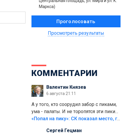
Центральная площадь, ул. Мира и ул. К.
Маркса)
Просмотреть результаты
КОММЕНТАРИИ
Валентин Князев
6 августа 21:11
А у того, кто соорудил забор с пиками,
ума - палаты. И не торопятся эти пики
срезать
«Попал на пику»: СК показал место, где был смертельно травмирован ребенок в Тольятти
Сергей Гецман