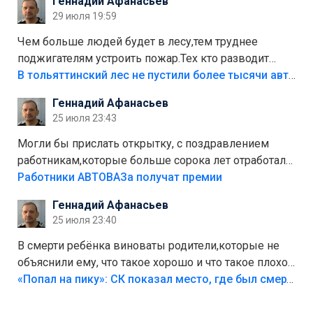
Геннадий Афанасьев
лежала в парке и испортилась.Да еще,видимо,часть
29 июля 19:59
украли.
Чем больше людей будет в лесу,тем труднее
поджигателям устроить пожар.Тех кто разводит
костры,тех надо безбожно штрафовать.Камер полно
В тольяттинский лес не пустили более тысячи автомобилей
стоит,почему водители всё равно едут в лес?
Геннадий Афанасьев
Штрафы мизерные.
25 июля 23:43
Могли бы прислать открытку, с поздравлением
работникам,которые больше сорока лет отработали
на предприятии.
Работники АВТОВАЗа получат премии
Геннадий Афанасьев
25 июля 23:40
В смерти ребёнка виноваты родители,которые не
объяснили ему, что такое хорошо и что такое плохо!
Лезть через такой забор,верх безумия,есть же
«Попал на пику»: СК показал место, где был смертельно травмирован ребенок в Тольятти
калитка,ворота! Жалко ребёнка,но он сам выбрал
свою судьбу.