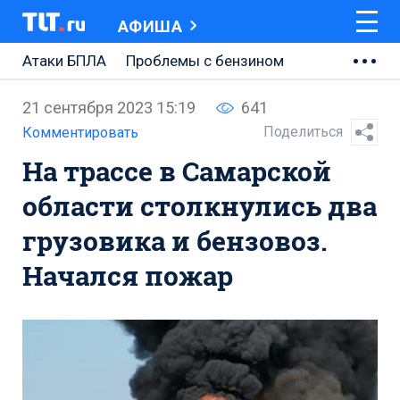
АФИША
Атаки БПЛА
Проблемы с бензином
АВТОВАЗ
21 сентября 2023 15:19
641
Ремонт Центральной площади
Поделиться
Комментировать
На трассе в Самарской
Ремонт Обводного шоссе
области столкнулись два
Набережная Тольятти
грузовика и бензовоз.
Неделя Тольятти
Начался пожар