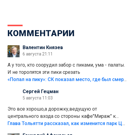
КОММЕНТАРИИ
Валентин Князев
6 августа 21:11
А у того, кто соорудил забор с пиками, ума - палаты.
И не торопятся эти пики срезать
«Попал на пику»: СК показал место, где был смертельно травмирован ребенок в Тольятти
Сергей Гецман
5 августа 11:03
Это все хорошо,а дорожку,ведущую от
центрального входа со стороны кафе"Мираж" к
аттракционам слабо доделать?А то бордюры
Глава Тольятти рассказал, как изменится парк Центрального района
положили,а плитки не хватило,т.к.осенью и зимой