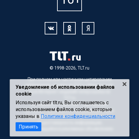
© 1998-2026, TLT.ru
При полном или частичном цитировании
материалов, ссылка на TLT.ru обязательна.
Уведомление об использовании файлов
Для Интернет-изданий гиперссылка на
cookie
TLT.ru
Используя сайт tlt.ru, Вы соглашаетесь с
Материалы с пометкой "Партнерский
использованием файлов cookie, которые
материал" публикуются на правах рекламы.
указаны в
Политике конфиденциальности
Редакция сайта не несет ответственности
за достоверность информации,
Принять
содержащейся в рекламных объявлениях