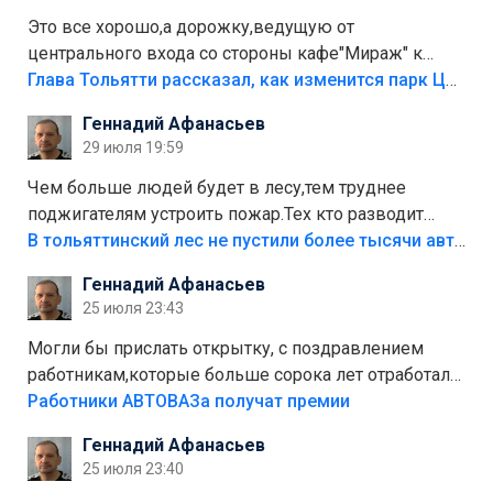
Это все хорошо,а дорожку,ведущую от
центрального входа со стороны кафе"Мираж" к
аттракционам слабо доделать?А то бордюры
Глава Тольятти рассказал, как изменится парк Центрального района
положили,а плитки не хватило,т.к.осенью и зимой
Геннадий Афанасьев
лежала в парке и испортилась.Да еще,видимо,часть
29 июля 19:59
украли.
Чем больше людей будет в лесу,тем труднее
поджигателям устроить пожар.Тех кто разводит
костры,тех надо безбожно штрафовать.Камер полно
В тольяттинский лес не пустили более тысячи автомобилей
стоит,почему водители всё равно едут в лес?
Геннадий Афанасьев
Штрафы мизерные.
25 июля 23:43
Могли бы прислать открытку, с поздравлением
работникам,которые больше сорока лет отработали
на предприятии.
Работники АВТОВАЗа получат премии
Геннадий Афанасьев
25 июля 23:40