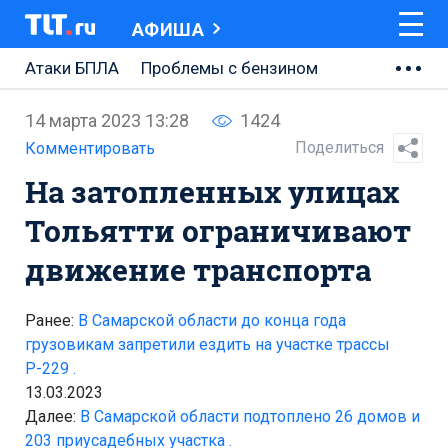
АФИША
Атаки БПЛА
Проблемы с бензином
АВТОВАЗ
14 марта 2023 13:28
1424
Ремонт Центральной площади
Поделиться
Комментировать
На затопленных улицах
Ремонт Обводного шоссе
Тольятти ограничивают
Набережная Тольятти
движение транспорта
Неделя Тольятти
Ранее:
В Самарской области до конца года
грузовикам запретили ездить на участке трассы
Р-229 .
13.03.2023
Далее:
В Самарской области подтоплено 26 домов и
203 приусадебных участка .