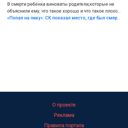
В смерти ребёнка виноваты родители,которые не
объяснили ему, что такое хорошо и что такое плохо!
Лезть через такой забор,верх безумия,есть же
«Попал на пику»: СК показал место, где был смертельно травмирован ребенок в Тольятти
калитка,ворота! Жалко ребёнка,но он сам выбрал
свою судьбу.
О проекте
Реклама
Правила портала