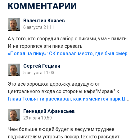
КОММЕНТАРИИ
Валентин Князев
6 августа 21:11
А у того, кто соорудил забор с пиками, ума - палаты.
И не торопятся эти пики срезать
«Попал на пику»: СК показал место, где был смертельно травмирован ребенок в Тольятти
Сергей Гецман
5 августа 11:03
Это все хорошо,а дорожку,ведущую от
центрального входа со стороны кафе"Мираж" к
аттракционам слабо доделать?А то бордюры
Глава Тольятти рассказал, как изменится парк Центрального района
положили,а плитки не хватило,т.к.осенью и зимой
Геннадий Афанасьев
лежала в парке и испортилась.Да еще,видимо,часть
29 июля 19:59
украли.
Чем больше людей будет в лесу,тем труднее
поджигателям устроить пожар.Тех кто разводит