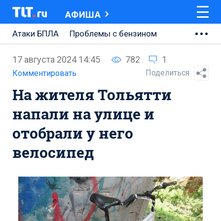
АФИША
Атаки БПЛА
Проблемы с бензином
АВТОВАЗ
17 августа 2024 14:45
782
1
Ремонт Центральной площади
Поделиться
Комментировать
На жителя Тольятти
Ремонт Обводного шоссе
напали на улице и
Набережная Тольятти
отобрали у него
Неделя Тольятти
велосипед