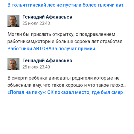
костры,тех надо безбожно штрафовать.Камер полно
В тольяттинский лес не пустили более тысячи автомобилей
стоит,почему водители всё равно едут в лес?
Геннадий Афанасьев
Штрафы мизерные.
25 июля 23:43
Могли бы прислать открытку, с поздравлением
работникам,которые больше сорока лет отработали
на предприятии.
Работники АВТОВАЗа получат премии
Геннадий Афанасьев
25 июля 23:40
В смерти ребёнка виноваты родители,которые не
объяснили ему, что такое хорошо и что такое плохо!
Лезть через такой забор,верх безумия,есть же
«Попал на пику»: СК показал место, где был смертельно травмирован ребенок в Тольятти
калитка,ворота! Жалко ребёнка,но он сам выбрал
свою судьбу.