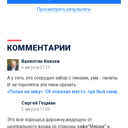
Просмотреть результаты
КОММЕНТАРИИ
Валентин Князев
6 августа 21:11
А у того, кто соорудил забор с пиками, ума - палаты.
И не торопятся эти пики срезать
«Попал на пику»: СК показал место, где был смертельно травмирован ребенок в Тольятти
Сергей Гецман
5 августа 11:03
Это все хорошо,а дорожку,ведущую от
центрального входа со стороны кафе"Мираж" к