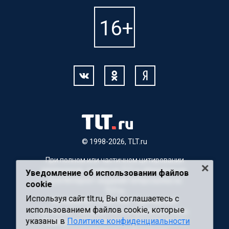
© 1998-2026, TLT.ru
При полном или частичном цитировании
материалов, ссылка на TLT.ru обязательна.
Уведомление об использовании файлов
Для Интернет-изданий гиперссылка на
cookie
TLT.ru
Используя сайт tlt.ru, Вы соглашаетесь с
Материалы с пометкой "Партнерский
использованием файлов cookie, которые
материал" публикуются на правах рекламы.
указаны в
Политике конфиденциальности
Редакция сайта не несет ответственности