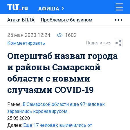
АФИША
Атаки БПЛА
Проблемы с бензином
АВТОВАЗ
25 мая 2020 12:24
1602
Ремонт Центральной площади
Поделиться
Комментировать
Оперштаб назвал города
Ремонт Обводного шоссе
и районы Самарской
Набережная Тольятти
области с новыми
Неделя Тольятти
случаями COVID-19
Ранее:
В Самарской области еще 97 человек
заразились коронавирусом .
25.05.2020
Далее:
Еще 17 человек вылечились от