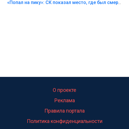
Лезть через такой забор,верх безумия,есть же
«Попал на пику»: СК показал место, где был смертельно травмирован ребенок в Тольятти
калитка,ворота! Жалко ребёнка,но он сам выбрал
свою судьбу.
О проекте
Реклама
Правила портала
Политика конфиденциальности