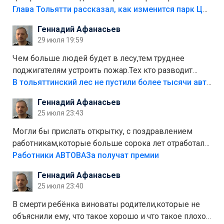
аттракционам слабо доделать?А то бордюры
Глава Тольятти рассказал, как изменится парк Центрального района
положили,а плитки не хватило,т.к.осенью и зимой
Геннадий Афанасьев
лежала в парке и испортилась.Да еще,видимо,часть
29 июля 19:59
украли.
Чем больше людей будет в лесу,тем труднее
поджигателям устроить пожар.Тех кто разводит
костры,тех надо безбожно штрафовать.Камер полно
В тольяттинский лес не пустили более тысячи автомобилей
стоит,почему водители всё равно едут в лес?
Геннадий Афанасьев
Штрафы мизерные.
25 июля 23:43
Могли бы прислать открытку, с поздравлением
работникам,которые больше сорока лет отработали
на предприятии.
Работники АВТОВАЗа получат премии
Геннадий Афанасьев
25 июля 23:40
В смерти ребёнка виноваты родители,которые не
объяснили ему, что такое хорошо и что такое плохо!