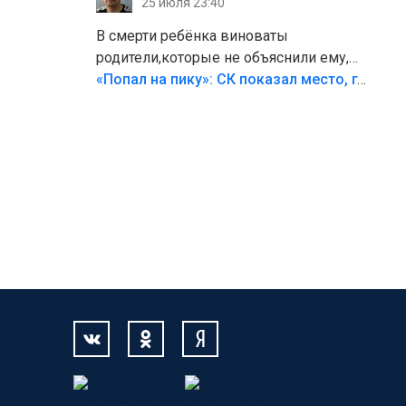
25 июля 23:40
В смерти ребёнка виноваты
родители,которые не объяснили ему,
что такое хорошо и что такое плохо!
«Попал на пику»: СК показал место, где был смертельно травмирован ребенок в Тольятти
Лезть через такой забор,верх
безумия,есть же калитка,ворота!
Жалко ребёнка,но он сам выбрал свою
судьбу.