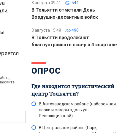
за
3 августа 09:41
544
ли,
В Тольятти отметили День
Воздушно-десантных войск
3 августа 15:49
490
ты
В Тольятти продолжают
благоустраивать сквер в 4 квартале
еряется
ОПРОС
уйста,
 нажмите
Где находится туристический
центр Тольятти?
В Автозаводском районе (набережная,
парки и скверы вдоль ул.
Революционной)
В Центральном районе (Парк,