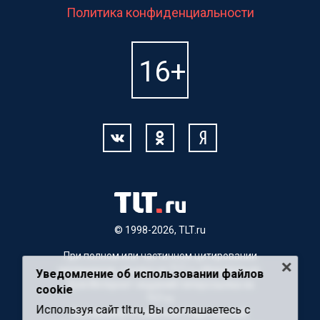
Политика конфиденциальности
© 1998-2026, TLT.ru
При полном или частичном цитировании
материалов, ссылка на TLT.ru обязательна.
Уведомление об использовании файлов
Для Интернет-изданий гиперссылка на
cookie
TLT.ru
Используя сайт tlt.ru, Вы соглашаетесь с
Материалы с пометкой "Партнерский