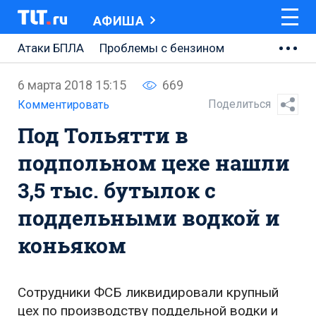
АФИША
Атаки БПЛА
Проблемы с бензином
АВТОВАЗ
6 марта 2018 15:15
669
Ремонт Центральной площади
Поделиться
Комментировать
Под Тольятти в
Ремонт Обводного шоссе
подпольном цехе нашли
Набережная Тольятти
3,5 тыс. бутылок с
Неделя Тольятти
поддельными водкой и
коньяком
Сотрудники ФСБ ликвидировали крупный
цех по производству поддельной водки и