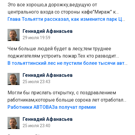
Это все хорошо,а дорожку,ведущую от
центрального входа со стороны кафе"Мираж" к
аттракционам слабо доделать?А то бордюры
Глава Тольятти рассказал, как изменится парк Центрального района
положили,а плитки не хватило,т.к.осенью и зимой
Геннадий Афанасьев
лежала в парке и испортилась.Да еще,видимо,часть
29 июля 19:59
украли.
Чем больше людей будет в лесу,тем труднее
поджигателям устроить пожар.Тех кто разводит
костры,тех надо безбожно штрафовать.Камер полно
В тольяттинский лес не пустили более тысячи автомобилей
стоит,почему водители всё равно едут в лес?
Геннадий Афанасьев
Штрафы мизерные.
25 июля 23:43
Могли бы прислать открытку, с поздравлением
работникам,которые больше сорока лет отработали
на предприятии.
Работники АВТОВАЗа получат премии
Геннадий Афанасьев
25 июля 23:40