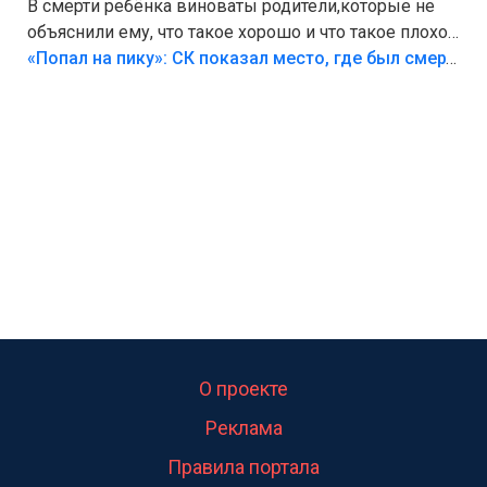
В смерти ребёнка виноваты родители,которые не
объяснили ему, что такое хорошо и что такое плохо!
Лезть через такой забор,верх безумия,есть же
«Попал на пику»: СК показал место, где был смертельно травмирован ребенок в Тольятти
калитка,ворота! Жалко ребёнка,но он сам выбрал
свою судьбу.
О проекте
Реклама
Правила портала