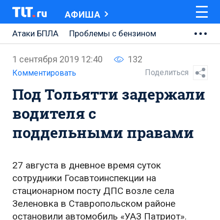
АФИША
Атаки БПЛА
Проблемы с бензином
АВТОВАЗ
1 сентября 2019 12:40
132
Ремонт Центральной площади
Поделиться
Комментировать
Под Тольятти задержали
Ремонт Обводного шоссе
водителя с
Набережная Тольятти
поддельными правами
Неделя Тольятти
27 августа в дневное время суток
сотрудники Госавтоинспекции на
стационарном посту ДПС возле села
Зеленовка в Ставропольском районе
остановили автомобиль «УАЗ Патриот».