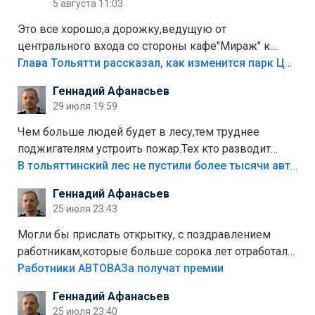
5 августа 11:03
Это все хорошо,а дорожку,ведущую от
центрального входа со стороны кафе"Мираж" к
аттракционам слабо доделать?А то бордюры
Глава Тольятти рассказал, как изменится парк Центрального района
положили,а плитки не хватило,т.к.осенью и зимой
Геннадий Афанасьев
лежала в парке и испортилась.Да еще,видимо,часть
29 июля 19:59
украли.
Чем больше людей будет в лесу,тем труднее
поджигателям устроить пожар.Тех кто разводит
костры,тех надо безбожно штрафовать.Камер полно
В тольяттинский лес не пустили более тысячи автомобилей
стоит,почему водители всё равно едут в лес?
Геннадий Афанасьев
Штрафы мизерные.
25 июля 23:43
Могли бы прислать открытку, с поздравлением
работникам,которые больше сорока лет отработали
на предприятии.
Работники АВТОВАЗа получат премии
Геннадий Афанасьев
25 июля 23:40