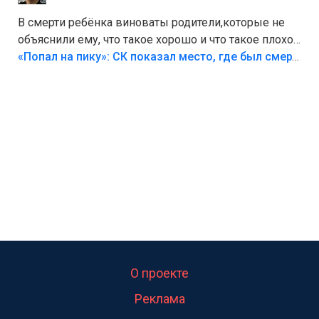
В смерти ребёнка виноваты родители,которые не
объяснили ему, что такое хорошо и что такое плохо!
Лезть через такой забор,верх безумия,есть же
«Попал на пику»: СК показал место, где был смертельно травмирован ребенок в Тольятти
калитка,ворота! Жалко ребёнка,но он сам выбрал
свою судьбу.
О проекте
Реклама