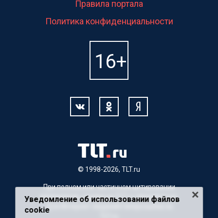
Правила портала
Политика конфиденциальности
© 1998-2026, TLT.ru
При полном или частичном цитировании
материалов, ссылка на TLT.ru обязательна.
Уведомление об использовании файлов
Для Интернет-изданий гиперссылка на
cookie
TLT.ru