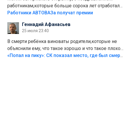
работникам,которые больше сорока лет отработали
на предприятии.
Работники АВТОВАЗа получат премии
Геннадий Афанасьев
25 июля 23:40
В смерти ребёнка виноваты родители,которые не
объяснили ему, что такое хорошо и что такое плохо!
Лезть через такой забор,верх безумия,есть же
«Попал на пику»: СК показал место, где был смертельно травмирован ребенок в Тольятти
калитка,ворота! Жалко ребёнка,но он сам выбрал
свою судьбу.