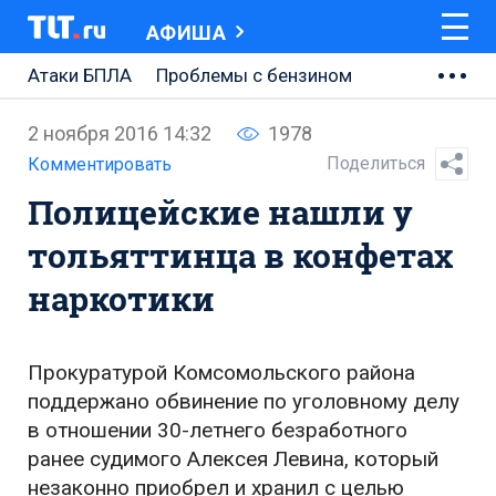
АФИША
Атаки БПЛА
Проблемы с бензином
АВТОВАЗ
2 ноября 2016 14:32
1978
Ремонт Центральной площади
Поделиться
Комментировать
Полицейские нашли у
Ремонт Обводного шоссе
тольяттинца в конфетах
Набережная Тольятти
наркотики
Неделя Тольятти
Прокуратурой Комсомольского района
поддержано обвинение по уголовному делу
в отношении 30-летнего безработного
ранее судимого Алексея Левина, который
незаконно приобрел и хранил с целью