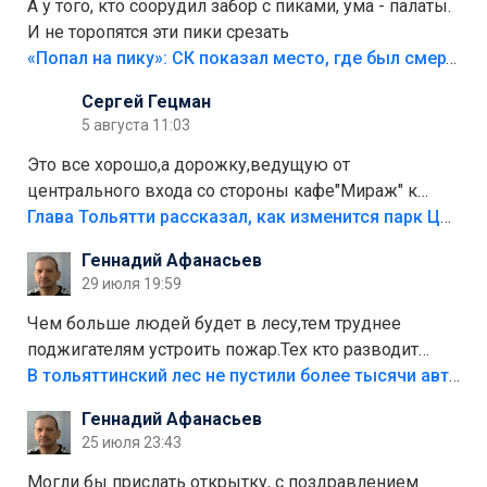
А у того, кто соорудил забор с пиками, ума - палаты.
И не торопятся эти пики срезать
«Попал на пику»: СК показал место, где был смертельно травмирован ребенок в Тольятти
Сергей Гецман
5 августа 11:03
Это все хорошо,а дорожку,ведущую от
центрального входа со стороны кафе"Мираж" к
аттракционам слабо доделать?А то бордюры
Глава Тольятти рассказал, как изменится парк Центрального района
положили,а плитки не хватило,т.к.осенью и зимой
Геннадий Афанасьев
лежала в парке и испортилась.Да еще,видимо,часть
29 июля 19:59
украли.
Чем больше людей будет в лесу,тем труднее
поджигателям устроить пожар.Тех кто разводит
костры,тех надо безбожно штрафовать.Камер полно
В тольяттинский лес не пустили более тысячи автомобилей
стоит,почему водители всё равно едут в лес?
Геннадий Афанасьев
Штрафы мизерные.
25 июля 23:43
Могли бы прислать открытку, с поздравлением