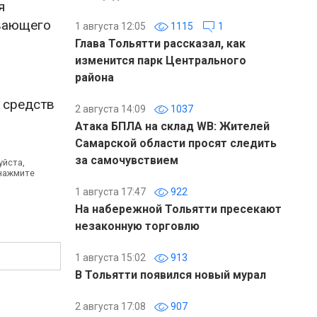
я
ивающего
1 августа 12:05
1115
1
Глава Тольятти рассказал, как
изменится парк Центрального
района
 средств
2 августа 14:09
1037
Атака БПЛА на склад WB: Жителей
Самарской области просят следить
за самочувствием
уйста,
 нажмите
1 августа 17:47
922
На набережной Тольятти пресекают
незаконную торговлю
1 августа 15:02
913
В Тольятти появился новый мурал
2 августа 17:08
907