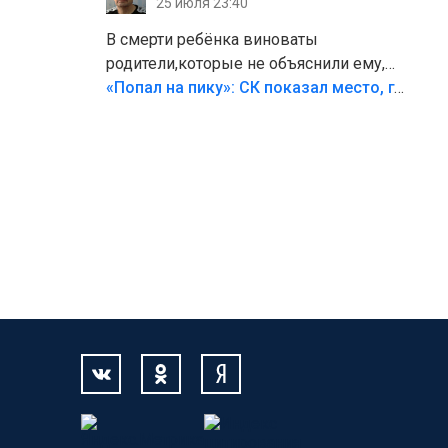
25 июля 23:40
В смерти ребёнка виноваты
родители,которые не объяснили ему,
что такое хорошо и что такое плохо!
«Попал на пику»: СК показал место, где был смертельно травмирован ребенок в Тольятти
Лезть через такой забор,верх
безумия,есть же калитка,ворота!
Жалко ребёнка,но он сам выбрал свою
судьбу.