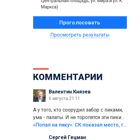
Центральная площадь, ул. Мира и ул. К.
Маркса)
Просмотреть результаты
КОММЕНТАРИИ
Валентин Князев
6 августа 21:11
А у того, кто соорудил забор с пиками,
ума - палаты. И не торопятся эти пики
срезать
«Попал на пику»: СК показал место, где был смертельно травмирован ребенок в Тольятти
Сергей Гецман