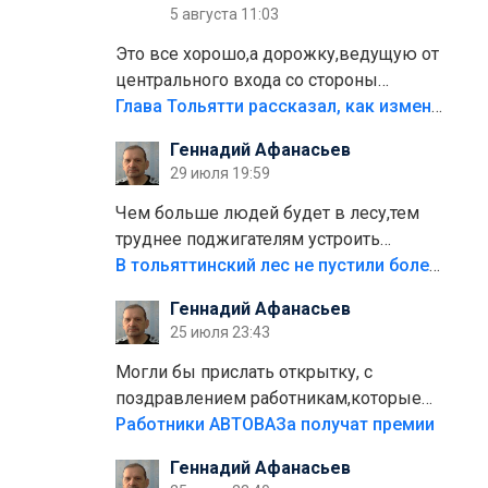
5 августа 11:03
Это все хорошо,а дорожку,ведущую от
центрального входа со стороны
кафе"Мираж" к аттракционам слабо
Глава Тольятти рассказал, как изменится парк Центрального района
доделать?А то бордюры положили,а
Геннадий Афанасьев
плитки не хватило,т.к.осенью и зимой
29 июля 19:59
лежала в парке и испортилась.Да
еще,видимо,часть украли.
Чем больше людей будет в лесу,тем
труднее поджигателям устроить
пожар.Тех кто разводит костры,тех
В тольяттинский лес не пустили более тысячи автомобилей
надо безбожно штрафовать.Камер
Геннадий Афанасьев
полно стоит,почему водители всё
25 июля 23:43
равно едут в лес? Штрафы мизерные.
Могли бы прислать открытку, с
поздравлением работникам,которые
больше сорока лет отработали на
Работники АВТОВАЗа получат премии
предприятии.
Геннадий Афанасьев