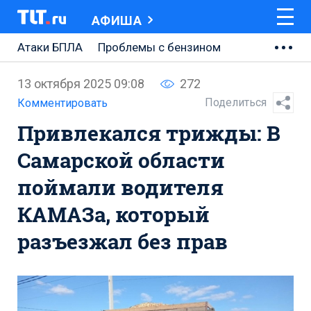
АФИША
Атаки БПЛА
Проблемы с бензином
АВТОВАЗ
13 октября 2025 09:08
272
Ремонт Центральной площади
Поделиться
Комментировать
Привлекался трижды: В
Ремонт Обводного шоссе
Самарской области
Набережная Тольятти
поймали водителя
Неделя Тольятти
КАМАЗа, который
разъезжал без прав