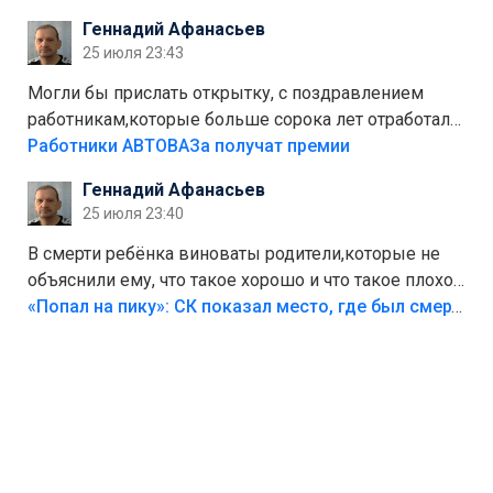
стоит,почему водители всё равно едут в лес?
Геннадий Афанасьев
Штрафы мизерные.
25 июля 23:43
Могли бы прислать открытку, с поздравлением
работникам,которые больше сорока лет отработали
на предприятии.
Работники АВТОВАЗа получат премии
Геннадий Афанасьев
25 июля 23:40
В смерти ребёнка виноваты родители,которые не
объяснили ему, что такое хорошо и что такое плохо!
Лезть через такой забор,верх безумия,есть же
«Попал на пику»: СК показал место, где был смертельно травмирован ребенок в Тольятти
калитка,ворота! Жалко ребёнка,но он сам выбрал
свою судьбу.