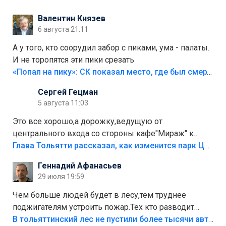
Валентин Князев
6 августа 21:11
А у того, кто соорудил забор с пиками, ума - палаты.
И не торопятся эти пики срезать
«Попал на пику»: СК показал место, где был смертельно травмирован ребенок в Тольятти
Сергей Гецман
5 августа 11:03
Это все хорошо,а дорожку,ведущую от
центрального входа со стороны кафе"Мираж" к
аттракционам слабо доделать?А то бордюры
Глава Тольятти рассказал, как изменится парк Центрального района
положили,а плитки не хватило,т.к.осенью и зимой
Геннадий Афанасьев
лежала в парке и испортилась.Да еще,видимо,часть
29 июля 19:59
украли.
Чем больше людей будет в лесу,тем труднее
поджигателям устроить пожар.Тех кто разводит
костры,тех надо безбожно штрафовать.Камер полно
В тольяттинский лес не пустили более тысячи автомобилей