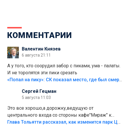
КОММЕНТАРИИ
Валентин Князев
6 августа 21:11
А у того, кто соорудил забор с пиками, ума - палаты.
И не торопятся эти пики срезать
«Попал на пику»: СК показал место, где был смертельно травмирован ребенок в Тольятти
Сергей Гецман
5 августа 11:03
Это все хорошо,а дорожку,ведущую от
центрального входа со стороны кафе"Мираж" к
аттракционам слабо доделать?А то бордюры
Глава Тольятти рассказал, как изменится парк Центрального района
положили,а плитки не хватило,т.к.осенью и зимой