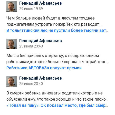
Геннадий Афанасьев
лежала в парке и испортилась.Да еще,видимо,часть
29 июля 19:59
украли.
Чем больше людей будет в лесу,тем труднее
поджигателям устроить пожар.Тех кто разводит
костры,тех надо безбожно штрафовать.Камер полно
В тольяттинский лес не пустили более тысячи автомобилей
стоит,почему водители всё равно едут в лес?
Геннадий Афанасьев
Штрафы мизерные.
25 июля 23:43
Могли бы прислать открытку, с поздравлением
работникам,которые больше сорока лет отработали
на предприятии.
Работники АВТОВАЗа получат премии
Геннадий Афанасьев
25 июля 23:40
В смерти ребёнка виноваты родители,которые не
объяснили ему, что такое хорошо и что такое плохо!
Лезть через такой забор,верх безумия,есть же
«Попал на пику»: СК показал место, где был смертельно травмирован ребенок в Тольятти
калитка,ворота! Жалко ребёнка,но он сам выбрал