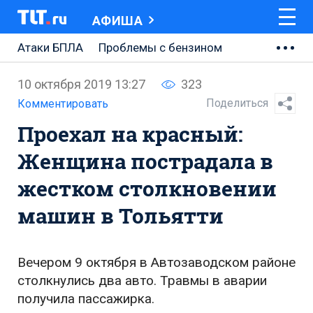
АФИША
Атаки БПЛА
Проблемы с бензином
АВТОВАЗ
10 октября 2019 13:27
323
Ремонт Центральной площади
Поделиться
Комментировать
Проехал на красный:
Ремонт Обводного шоссе
Женщина пострадала в
Набережная Тольятти
жестком столкновении
Неделя Тольятти
машин в Тольятти
Вечером 9 октября в Автозаводском районе
столкнулись два авто. Травмы в аварии
получила пассажирка.