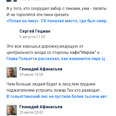
А у того, кто соорудил забор с пиками, ума - палаты.
И не торопятся эти пики срезать
«Попал на пику»: СК показал место, где был смертельно травмирован ребенок в Тольятти
Сергей Гецман
5 августа 11:03
Это все хорошо,а дорожку,ведущую от
центрального входа со стороны кафе"Мираж" к
аттракционам слабо доделать?А то бордюры
Глава Тольятти рассказал, как изменится парк Центрального района
положили,а плитки не хватило,т.к.осенью и зимой
Геннадий Афанасьев
лежала в парке и испортилась.Да еще,видимо,часть
29 июля 19:59
украли.
Чем больше людей будет в лесу,тем труднее
поджигателям устроить пожар.Тех кто разводит
костры,тех надо безбожно штрафовать.Камер полно
В тольяттинский лес не пустили более тысячи автомобилей
стоит,почему водители всё равно едут в лес?
Геннадий Афанасьев
Штрафы мизерные.
25 июля 23:43