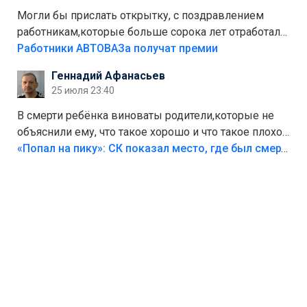
Могли бы прислать открытку, с поздравлением
работникам,которые больше сорока лет отработали
на предприятии.
Работники АВТОВАЗа получат премии
Геннадий Афанасьев
25 июля 23:40
В смерти ребёнка виноваты родители,которые не
объяснили ему, что такое хорошо и что такое плохо!
Лезть через такой забор,верх безумия,есть же
«Попал на пику»: СК показал место, где был смертельно травмирован ребенок в Тольятти
калитка,ворота! Жалко ребёнка,но он сам выбрал
свою судьбу.