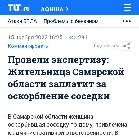
АФИША
Атаки БПЛА
Проблемы с бензином
АВТОВАЗ
15 ноября 2022 16:25
291
Ремонт Центральной площади
Поделиться
Комментировать
Провели экспертизу:
Ремонт Обводного шоссе
Жительница Самарской
Набережная Тольятти
области заплатит за
Неделя Тольятти
оскорбление соседки
В Самарской области женщина,
оскорбившая соседку по дому, привлечена
к административной ответственности. В