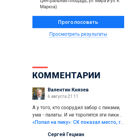
Центральная площадь, ул. Мира и ул. К.
Маркса)
Просмотреть результаты
КОММЕНТАРИИ
Валентин Князев
6 августа 21:11
А у того, кто соорудил забор с пиками,
ума - палаты. И не торопятся эти пики
срезать
«Попал на пику»: СК показал место, где был смертельно травмирован ребенок в Тольятти
Сергей Гецман