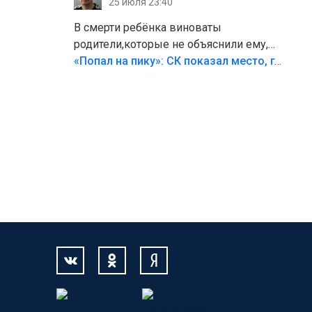
25 июля 23:40
В смерти ребёнка виноваты
родители,которые не объяснили ему,
что такое хорошо и что такое плохо!
«Попал на пику»: СК показал место, где был смертельно травмирован ребенок в Тольятти
Лезть через такой забор,верх
безумия,есть же калитка,ворота!
Жалко ребёнка,но он сам выбрал свою
судьбу.