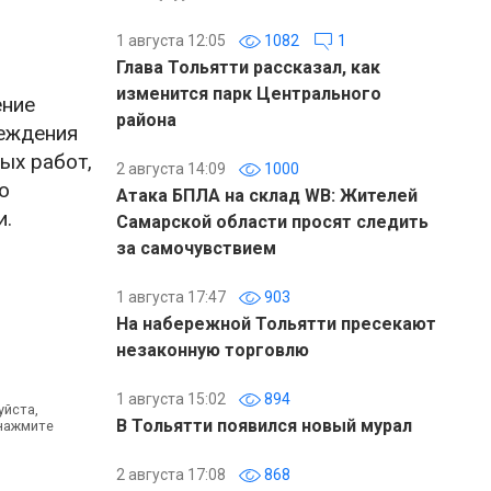
1 августа 12:05
1082
1
Глава Тольятти рассказал, как
изменится парк Центрального
ение
района
реждения
ых работ,
2 августа 14:09
1000
о
Атака БПЛА на склад WB: Жителей
и.
Самарской области просят следить
за самочувствием
1 августа 17:47
903
На набережной Тольятти пресекают
незаконную торговлю
1 августа 15:02
894
уйста,
В Тольятти появился новый мурал
 нажмите
2 августа 17:08
868