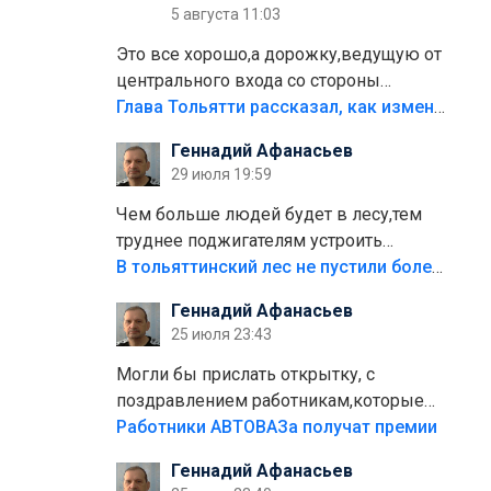
5 августа 11:03
Это все хорошо,а дорожку,ведущую от
центрального входа со стороны
кафе"Мираж" к аттракционам слабо
Глава Тольятти рассказал, как изменится парк Центрального района
доделать?А то бордюры положили,а
Геннадий Афанасьев
плитки не хватило,т.к.осенью и зимой
29 июля 19:59
лежала в парке и испортилась.Да
еще,видимо,часть украли.
Чем больше людей будет в лесу,тем
труднее поджигателям устроить
пожар.Тех кто разводит костры,тех
В тольяттинский лес не пустили более тысячи автомобилей
надо безбожно штрафовать.Камер
Геннадий Афанасьев
полно стоит,почему водители всё
25 июля 23:43
равно едут в лес? Штрафы мизерные.
Могли бы прислать открытку, с
поздравлением работникам,которые
больше сорока лет отработали на
Работники АВТОВАЗа получат премии
предприятии.
Геннадий Афанасьев