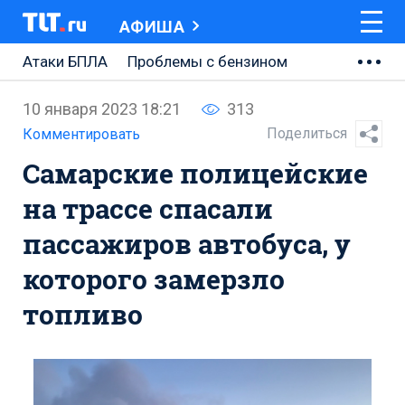
АФИША
Атаки БПЛА
Проблемы с бензином
АВТОВАЗ
10 января 2023 18:21
313
Ремонт Центральной площади
Поделиться
Комментировать
Самарские полицейские
Ремонт Обводного шоссе
на трассе спасали
Набережная Тольятти
пассажиров автобуса, у
Неделя Тольятти
которого замерзло
топливо