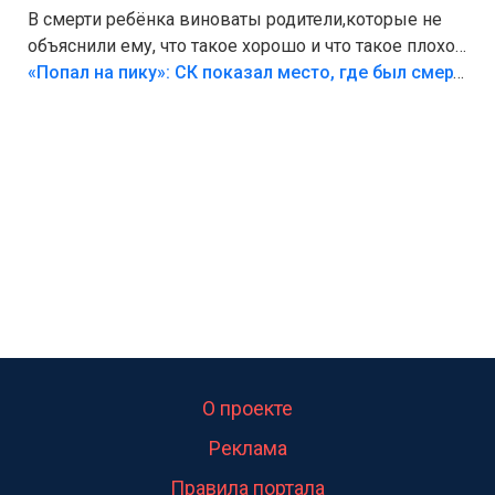
В смерти ребёнка виноваты родители,которые не
объяснили ему, что такое хорошо и что такое плохо!
Лезть через такой забор,верх безумия,есть же
«Попал на пику»: СК показал место, где был смертельно травмирован ребенок в Тольятти
калитка,ворота! Жалко ребёнка,но он сам выбрал
свою судьбу.
О проекте
Реклама
Правила портала