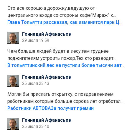
Это все хорошо,а дорожку,ведущую от
центрального входа со стороны кафе"Мираж" к
аттракционам слабо доделать?А то бордюры
Глава Тольятти рассказал, как изменится парк Центрального района
положили,а плитки не хватило,т.к.осенью и зимой
Геннадий Афанасьев
лежала в парке и испортилась.Да еще,видимо,часть
29 июля 19:59
украли.
Чем больше людей будет в лесу,тем труднее
поджигателям устроить пожар.Тех кто разводит
костры,тех надо безбожно штрафовать.Камер полно
В тольяттинский лес не пустили более тысячи автомобилей
стоит,почему водители всё равно едут в лес?
Геннадий Афанасьев
Штрафы мизерные.
25 июля 23:43
Могли бы прислать открытку, с поздравлением
работникам,которые больше сорока лет отработали
на предприятии.
Работники АВТОВАЗа получат премии
Геннадий Афанасьев
25 июля 23:40