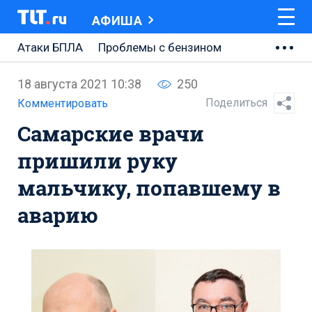
АФИША
Атаки БПЛА
Проблемы с бензином
АВТОВАЗ
18 августа 2021 10:38
250
Ремонт Центральной площади
Поделиться
Комментировать
Самарские врачи
Ремонт Обводного шоссе
пришили руку
Набережная Тольятти
мальчику, попавшему в
Неделя Тольятти
аварию