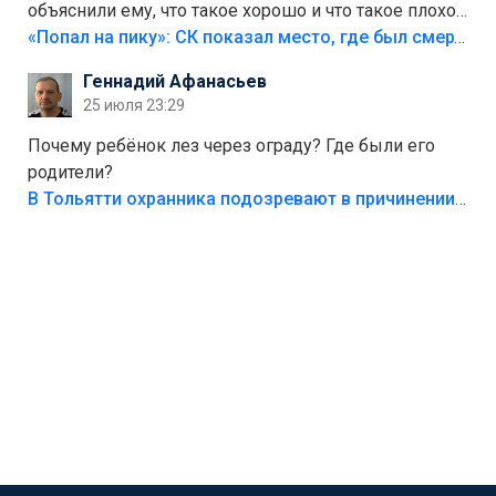
объяснили ему, что такое хорошо и что такое плохо!
Лезть через такой забор,верх безумия,есть же
«Попал на пику»: СК показал место, где был смертельно травмирован ребенок в Тольятти
калитка,ворота! Жалко ребёнка,но он сам выбрал
Геннадий Афанасьев
свою судьбу.
25 июля 23:29
Почему ребёнок лез через ограду? Где были его
родители?
В Тольятти охранника подозревают в причинении смерти ребенку