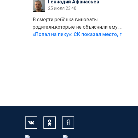
Геннадий Афанасьев
25 июля 23:40
В смерти ребёнка виноваты
родители,которые не объяснили ему,
что такое хорошо и что такое плохо!
«Попал на пику»: СК показал место, где был смертельно травмирован ребенок в Тольятти
Лезть через такой забор,верх
безумия,есть же калитка,ворота!
Жалко ребёнка,но он сам выбрал свою
судьбу.