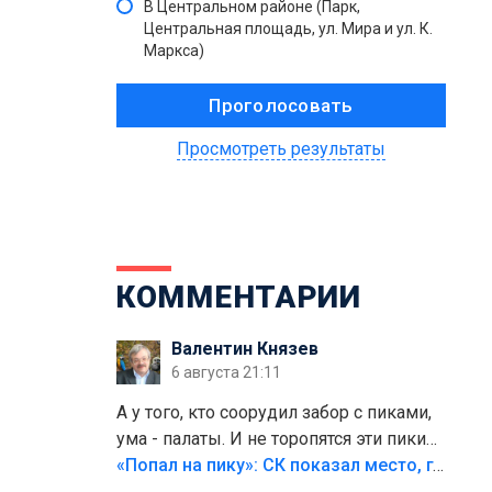
В Центральном районе (Парк,
Центральная площадь, ул. Мира и ул. К.
Маркса)
Просмотреть результаты
КОММЕНТАРИИ
Валентин Князев
6 августа 21:11
А у того, кто соорудил забор с пиками,
ума - палаты. И не торопятся эти пики
срезать
«Попал на пику»: СК показал место, где был смертельно травмирован ребенок в Тольятти