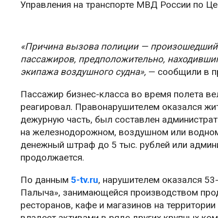
Управления на транспорте МВД России по Це
«Причина вызова полиции — произошедший 
пассажиров, предположительно, находившим
экипажа воздушного судна»,
— сообщили в п
Пассажир бизнес-класса во время полета вел
реагировал. Правонарушителем оказался жит
дежурную часть, был составлен администра
на железнодорожном, воздушном или водном
денежный штраф до 5 тыс. рублей или админ
продолжается.
По данным
5-tv.ru
, нарушителем оказался 5
Палыча», занимающейся производством про
ресторанов, кафе и магазинов на территори
владеет активами в ряде других крупных ком