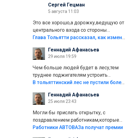
Сергей Гецман
5 августа 11:03
Это все хорошо,а дорожку,ведущую от
центрального входа со стороны
кафе"Мираж" к аттракционам слабо
Глава Тольятти рассказал, как изменится парк Центрального района
доделать?А то бордюры положили,а
Геннадий Афанасьев
плитки не хватило,т.к.осенью и зимой
29 июля 19:59
лежала в парке и испортилась.Да
еще,видимо,часть украли.
Чем больше людей будет в лесу,тем
труднее поджигателям устроить
пожар.Тех кто разводит костры,тех
В тольяттинский лес не пустили более тысячи автомобилей
надо безбожно штрафовать.Камер
Геннадий Афанасьев
полно стоит,почему водители всё
25 июля 23:43
равно едут в лес? Штрафы мизерные.
Могли бы прислать открытку, с
поздравлением работникам,которые
больше сорока лет отработали на
Работники АВТОВАЗа получат премии
предприятии.