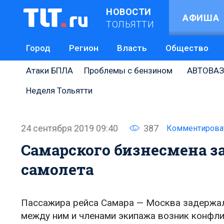
НОВОСТИ
АФИША
ТОЛЬЯТТИ
Город
Регион
Власть
Общество
Атаки БПЛА
Проблемы с бензином
АВТОВАЗ
Неделя Тольятти
24 сентября 2019 09:40
387
Комментирова
Самарского бизнесмена з
самолета
Пассажира рейса Самара — Москва задержали
между ним и членами экипажа возник конфли