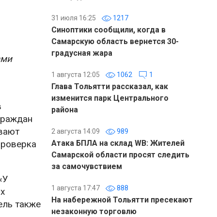
31 июля 16:25
1217
Синоптики сообщили, когда в
Самарскую область вернется 30-
градусная жара
ами
1 августа 12:05
1062
1
Глава Тольятти рассказал, как
изменится парк Центрального
в
района
граждан
ивают
2 августа 14:09
989
Проверка
Атака БПЛА на склад WB: Жителей
Самарской области просят следить
за самочувствием
«У
1 августа 17:47
888
х
На набережной Тольятти пресекают
ель также
незаконную торговлю