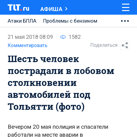
АФИША
Атаки БПЛА
Проблемы с бензином
АВТОВАЗ
21 мая 2018 08:09
1582
Ремонт Центральной площади
Поделиться
Комментировать
Шесть человек
Ремонт Обводного шоссе
пострадали в лобовом
Набережная Тольятти
столкновении
Неделя Тольятти
автомобилей под
Тольятти (фото)
Вечером 20 мая полиция и спасатели
работали на месте аварии в