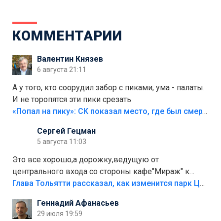
КОММЕНТАРИИ
Валентин Князев
6 августа 21:11
А у того, кто соорудил забор с пиками, ума - палаты.
И не торопятся эти пики срезать
«Попал на пику»: СК показал место, где был смертельно травмирован ребенок в Тольятти
Сергей Гецман
5 августа 11:03
Это все хорошо,а дорожку,ведущую от
центрального входа со стороны кафе"Мираж" к
аттракционам слабо доделать?А то бордюры
Глава Тольятти рассказал, как изменится парк Центрального района
положили,а плитки не хватило,т.к.осенью и зимой
Геннадий Афанасьев
лежала в парке и испортилась.Да еще,видимо,часть
29 июля 19:59
украли.