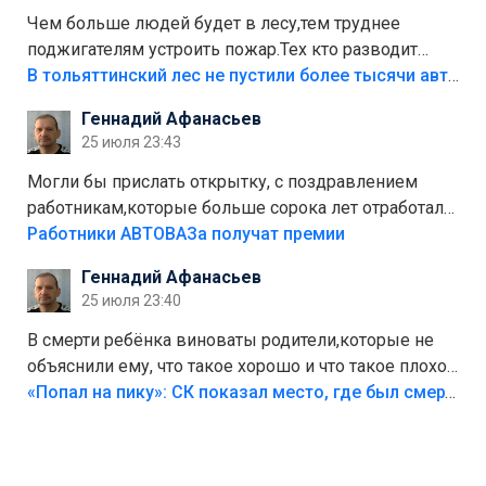
Чем больше людей будет в лесу,тем труднее
поджигателям устроить пожар.Тех кто разводит
костры,тех надо безбожно штрафовать.Камер полно
В тольяттинский лес не пустили более тысячи автомобилей
стоит,почему водители всё равно едут в лес?
Геннадий Афанасьев
Штрафы мизерные.
25 июля 23:43
Могли бы прислать открытку, с поздравлением
работникам,которые больше сорока лет отработали
на предприятии.
Работники АВТОВАЗа получат премии
Геннадий Афанасьев
25 июля 23:40
В смерти ребёнка виноваты родители,которые не
объяснили ему, что такое хорошо и что такое плохо!
Лезть через такой забор,верх безумия,есть же
«Попал на пику»: СК показал место, где был смертельно травмирован ребенок в Тольятти
калитка,ворота! Жалко ребёнка,но он сам выбрал
свою судьбу.