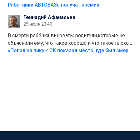
на предприятии.
Работники АВТОВАЗа получат премии
Геннадий Афанасьев
25 июля 23:40
В смерти ребёнка виноваты родители,которые не
объяснили ему, что такое хорошо и что такое плохо!
Лезть через такой забор,верх безумия,есть же
«Попал на пику»: СК показал место, где был смертельно травмирован ребенок в Тольятти
калитка,ворота! Жалко ребёнка,но он сам выбрал
свою судьбу.