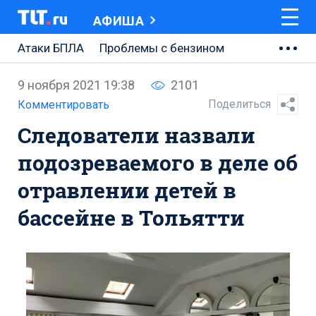
АФИША
Атаки БПЛА
Проблемы с бензином
АВТОВАЗ
9 ноября 2021 19:38
2101
Ремонт Центральной площади
Поделиться
Комментировать
Следователи назвали
Ремонт Обводного шоссе
подозреваемого в деле об
Набережная Тольятти
отравлении детей в
Неделя Тольятти
бассейне в Тольятти