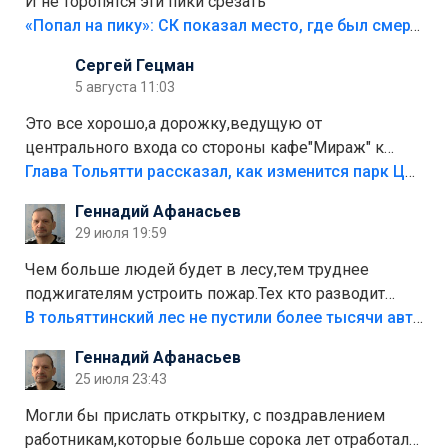
И не торопятся эти пики срезать
«Попал на пику»: СК показал место, где был смертельно травмирован ребенок в Тольятти
Сергей Гецман
5 августа 11:03
Это все хорошо,а дорожку,ведущую от
центрального входа со стороны кафе"Мираж" к
аттракционам слабо доделать?А то бордюры
Глава Тольятти рассказал, как изменится парк Центрального района
положили,а плитки не хватило,т.к.осенью и зимой
Геннадий Афанасьев
лежала в парке и испортилась.Да еще,видимо,часть
29 июля 19:59
украли.
Чем больше людей будет в лесу,тем труднее
поджигателям устроить пожар.Тех кто разводит
костры,тех надо безбожно штрафовать.Камер полно
В тольяттинский лес не пустили более тысячи автомобилей
стоит,почему водители всё равно едут в лес?
Геннадий Афанасьев
Штрафы мизерные.
25 июля 23:43
Могли бы прислать открытку, с поздравлением
работникам,которые больше сорока лет отработали