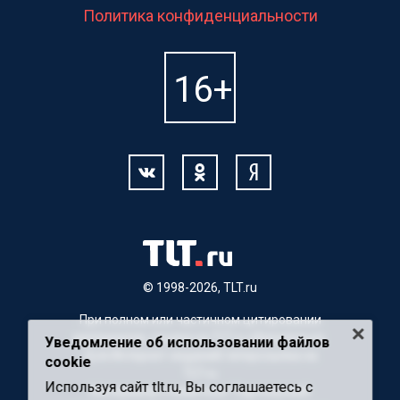
Политика конфиденциальности
© 1998-2026, TLT.ru
При полном или частичном цитировании
материалов, ссылка на TLT.ru обязательна.
Уведомление об использовании файлов
Для Интернет-изданий гиперссылка на
cookie
TLT.ru
Используя сайт tlt.ru, Вы соглашаетесь с
Материалы с пометкой "Партнерский