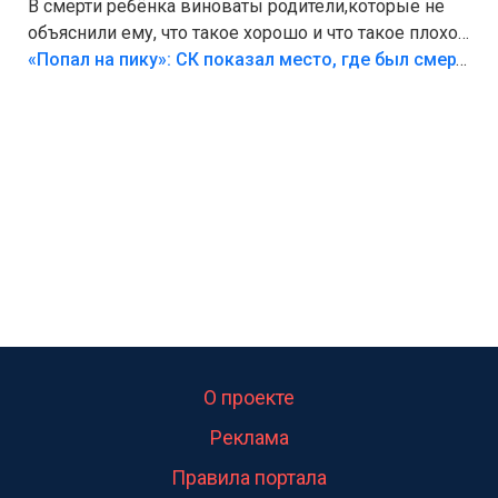
В смерти ребёнка виноваты родители,которые не
объяснили ему, что такое хорошо и что такое плохо!
Лезть через такой забор,верх безумия,есть же
«Попал на пику»: СК показал место, где был смертельно травмирован ребенок в Тольятти
калитка,ворота! Жалко ребёнка,но он сам выбрал
свою судьбу.
О проекте
Реклама
Правила портала