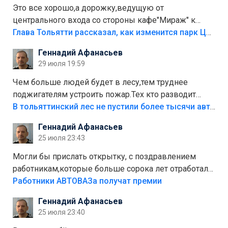
Это все хорошо,а дорожку,ведущую от
центрального входа со стороны кафе"Мираж" к
аттракционам слабо доделать?А то бордюры
Глава Тольятти рассказал, как изменится парк Центрального района
положили,а плитки не хватило,т.к.осенью и зимой
Геннадий Афанасьев
лежала в парке и испортилась.Да еще,видимо,часть
29 июля 19:59
украли.
Чем больше людей будет в лесу,тем труднее
поджигателям устроить пожар.Тех кто разводит
костры,тех надо безбожно штрафовать.Камер полно
В тольяттинский лес не пустили более тысячи автомобилей
стоит,почему водители всё равно едут в лес?
Геннадий Афанасьев
Штрафы мизерные.
25 июля 23:43
Могли бы прислать открытку, с поздравлением
работникам,которые больше сорока лет отработали
на предприятии.
Работники АВТОВАЗа получат премии
Геннадий Афанасьев
25 июля 23:40