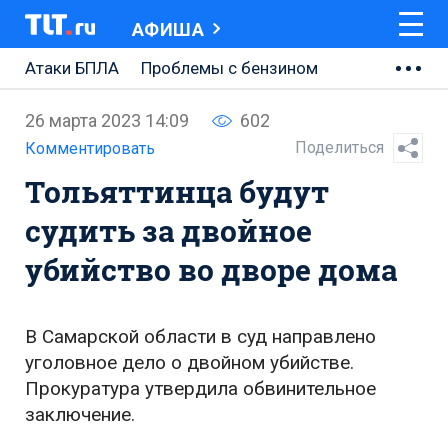
АФИША
Атаки БПЛА
Проблемы с бензином
АВТОВАЗ
26 марта 2023 14:09
602
Ремонт Центральной площади
Поделиться
Комментировать
Тольяттинца будут
Ремонт Обводного шоссе
судить за двойное
Набережная Тольятти
убийство во дворе дома
Неделя Тольятти
В Самарской области в суд направлено
уголовное дело о двойном убийстве.
Прокуратура утвердила обвинительное
заключение.