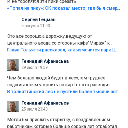
И не торопятся эти пики срезать
«Попал на пику»: СК показал место, где был смертельно травмирован ребенок в Тольятти
Сергей Гецман
5 августа 11:03
Это все хорошо,а дорожку,ведущую от
центрального входа со стороны кафе"Мираж" к
аттракционам слабо доделать?А то бордюры
Глава Тольятти рассказал, как изменится парк Центрального района
положили,а плитки не хватило,т.к.осенью и зимой
Геннадий Афанасьев
лежала в парке и испортилась.Да еще,видимо,часть
29 июля 19:59
украли.
Чем больше людей будет в лесу,тем труднее
поджигателям устроить пожар.Тех кто разводит
костры,тех надо безбожно штрафовать.Камер полно
В тольяттинский лес не пустили более тысячи автомобилей
стоит,почему водители всё равно едут в лес?
Геннадий Афанасьев
Штрафы мизерные.
25 июля 23:43
Могли бы прислать открытку, с поздравлением
работникам,которые больше сорока лет отработали