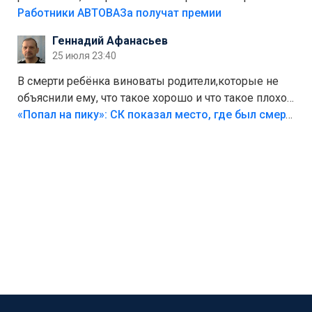
на предприятии.
Работники АВТОВАЗа получат премии
Геннадий Афанасьев
25 июля 23:40
В смерти ребёнка виноваты родители,которые не
объяснили ему, что такое хорошо и что такое плохо!
Лезть через такой забор,верх безумия,есть же
«Попал на пику»: СК показал место, где был смертельно травмирован ребенок в Тольятти
калитка,ворота! Жалко ребёнка,но он сам выбрал
свою судьбу.