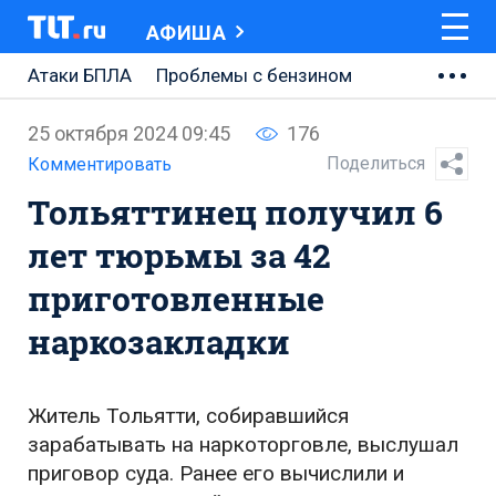
АФИША
Атаки БПЛА
Проблемы с бензином
АВТОВАЗ
25 октября 2024 09:45
176
Ремонт Центральной площади
Поделиться
Комментировать
Тольяттинец получил 6
Ремонт Обводного шоссе
лет тюрьмы за 42
Набережная Тольятти
приготовленные
Неделя Тольятти
наркозакладки
Житель Тольятти, собиравшийся
зарабатывать на наркоторговле, выслушал
приговор суда. Ранее его вычислили и