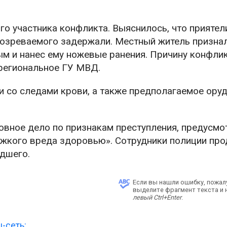
о участника конфликта. Выяснилось, что приятел
озреваемого задержали. Местный житель признал
ым и нанес ему ножевые ранения. Причину конфли
региональное ГУ МВД.
и со следами крови, а также предполагаемое ору
вное дело по признакам преступления, предусмо
тяжкого вреда здоровью». Сотрудники полиции пр
дшего.
Если вы нашли ошибку, пожал
выделите фрагмент текста и
левый Ctrl+Enter
.
-сеть: