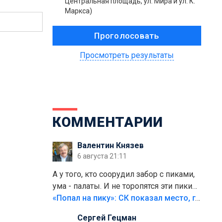
Центральная площадь, ул. Мира и ул. К.
Маркса)
Просмотреть результаты
КОММЕНТАРИИ
Валентин Князев
6 августа 21:11
А у того, кто соорудил забор с пиками,
ума - палаты. И не торопятся эти пики
срезать
«Попал на пику»: СК показал место, где был смертельно травмирован ребенок в Тольятти
Сергей Гецман