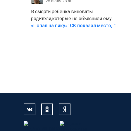
25 июля 23:40
В смерти ребёнка виноваты
родители,которые не объяснили ему,
что такое хорошо и что такое плохо!
«Попал на пику»: СК показал место, где был смертельно травмирован ребенок в Тольятти
Лезть через такой забор,верх
безумия,есть же калитка,ворота!
Жалко ребёнка,но он сам выбрал свою
судьбу.