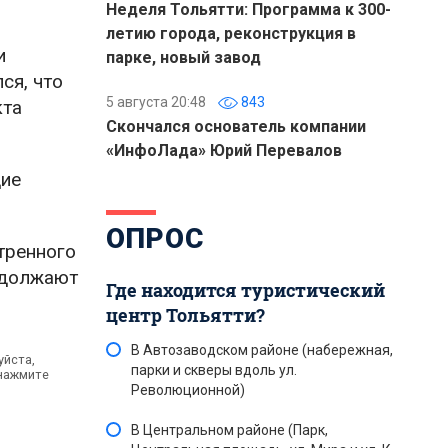
Неделя Тольятти: Программа к 300-
летию города, реконструкция в
и
парке, новый завод
ся, что
5 августа 20:48
843
кта
Скончался основатель компании
«ИнфоЛада» Юрий Перевалов
дие
ОПРОС
тренного
одолжают
Где находится туристический
центр Тольятти?
В Автозаводском районе (набережная,
уйста,
парки и скверы вдоль ул.
 нажмите
Революционной)
В Центральном районе (Парк,