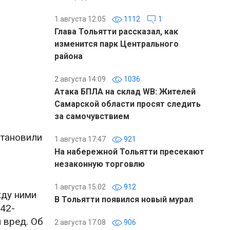
1 августа 12:05
1112
1
Глава Тольятти рассказал, как
изменится парк Центрального
района
2 августа 14:09
1036
Атака БПЛА на склад WB: Жителей
Самарской области просят следить
за самочувствием
становили
1 августа 17:47
921
На набережной Тольятти пресекают
незаконную торговлю
1 августа 15:02
912
жду ними
В Тольятти появился новый мурал
 42-
 вред. Об
2 августа 17:08
906