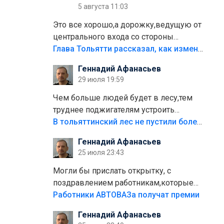
5 августа 11:03
Это все хорошо,а дорожку,ведущую от
центрального входа со стороны
кафе"Мираж" к аттракционам слабо
Глава Тольятти рассказал, как изменится парк Центрального района
доделать?А то бордюры положили,а
Геннадий Афанасьев
плитки не хватило,т.к.осенью и зимой
29 июля 19:59
лежала в парке и испортилась.Да
еще,видимо,часть украли.
Чем больше людей будет в лесу,тем
труднее поджигателям устроить
пожар.Тех кто разводит костры,тех
В тольяттинский лес не пустили более тысячи автомобилей
надо безбожно штрафовать.Камер
Геннадий Афанасьев
полно стоит,почему водители всё
25 июля 23:43
равно едут в лес? Штрафы мизерные.
Могли бы прислать открытку, с
поздравлением работникам,которые
больше сорока лет отработали на
Работники АВТОВАЗа получат премии
предприятии.
Геннадий Афанасьев