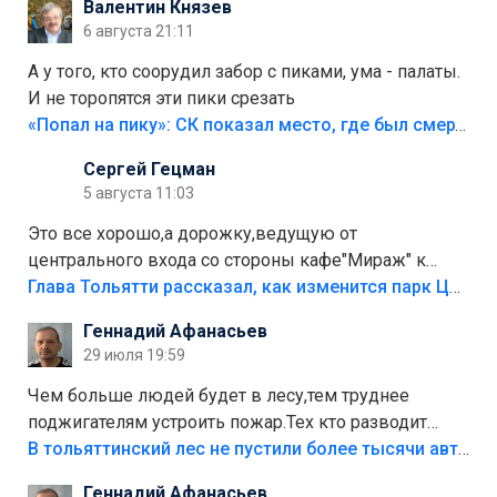
Валентин Князев
6 августа 21:11
А у того, кто соорудил забор с пиками, ума - палаты.
И не торопятся эти пики срезать
«Попал на пику»: СК показал место, где был смертельно травмирован ребенок в Тольятти
Сергей Гецман
5 августа 11:03
Это все хорошо,а дорожку,ведущую от
центрального входа со стороны кафе"Мираж" к
аттракционам слабо доделать?А то бордюры
Глава Тольятти рассказал, как изменится парк Центрального района
положили,а плитки не хватило,т.к.осенью и зимой
Геннадий Афанасьев
лежала в парке и испортилась.Да еще,видимо,часть
29 июля 19:59
украли.
Чем больше людей будет в лесу,тем труднее
поджигателям устроить пожар.Тех кто разводит
костры,тех надо безбожно штрафовать.Камер полно
В тольяттинский лес не пустили более тысячи автомобилей
стоит,почему водители всё равно едут в лес?
Геннадий Афанасьев