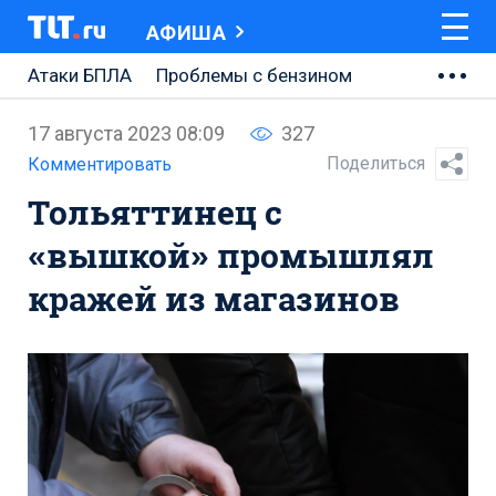
АФИША
Атаки БПЛА
Проблемы с бензином
АВТОВАЗ
17 августа 2023 08:09
327
Ремонт Центральной площади
Поделиться
Комментировать
Тольяттинец с
Ремонт Обводного шоссе
«вышкой» промышлял
Набережная Тольятти
кражей из магазинов
Неделя Тольятти