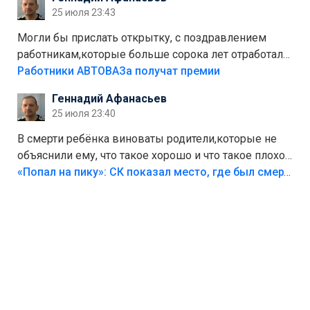
Штрафы мизерные.
25 июля 23:43
Могли бы прислать открытку, с поздравлением
работникам,которые больше сорока лет отработали
на предприятии.
Работники АВТОВАЗа получат премии
Геннадий Афанасьев
25 июля 23:40
В смерти ребёнка виноваты родители,которые не
объяснили ему, что такое хорошо и что такое плохо!
Лезть через такой забор,верх безумия,есть же
«Попал на пику»: СК показал место, где был смертельно травмирован ребенок в Тольятти
калитка,ворота! Жалко ребёнка,но он сам выбрал
свою судьбу.