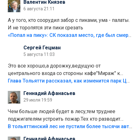
Валентин Князев
6 августа 21:11
А у того, кто соорудил забор с пиками, ума - палаты.
И не торопятся эти пики срезать
«Попал на пику»: СК показал место, где был смертельно травмирован ребенок в Тольятти
Сергей Гецман
5 августа 11:03
Это все хорошо,а дорожку,ведущую от
центрального входа со стороны кафе"Мираж" к
аттракционам слабо доделать?А то бордюры
Глава Тольятти рассказал, как изменится парк Центрального района
положили,а плитки не хватило,т.к.осенью и зимой
Геннадий Афанасьев
лежала в парке и испортилась.Да еще,видимо,часть
29 июля 19:59
украли.
Чем больше людей будет в лесу,тем труднее
поджигателям устроить пожар.Тех кто разводит
костры,тех надо безбожно штрафовать.Камер полно
В тольяттинский лес не пустили более тысячи автомобилей
стоит,почему водители всё равно едут в лес?
Геннадий Афанасьев