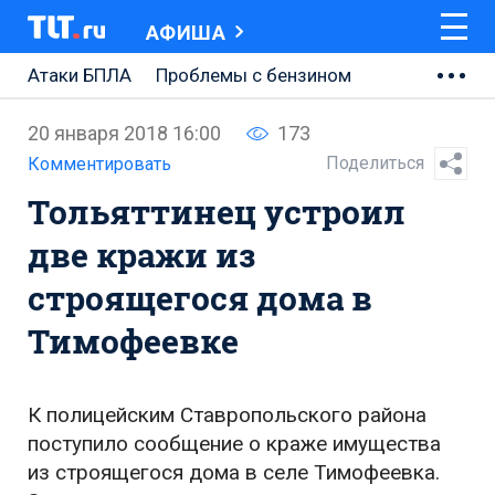
АФИША
Атаки БПЛА
Проблемы с бензином
АВТОВАЗ
20 января 2018 16:00
173
Ремонт Центральной площади
Поделиться
Комментировать
Тольяттинец устроил
Ремонт Обводного шоссе
две кражи из
Набережная Тольятти
строящегося дома в
Неделя Тольятти
Тимофеевке
К полицейским Ставропольского района
поступило сообщение о краже имущества
из строящегося дома в селе Тимофеевка.