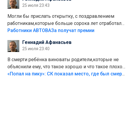
Штрафы мизерные.
25 июля 23:43
Могли бы прислать открытку, с поздравлением
работникам,которые больше сорока лет отработали
на предприятии.
Работники АВТОВАЗа получат премии
Геннадий Афанасьев
25 июля 23:40
В смерти ребёнка виноваты родители,которые не
объяснили ему, что такое хорошо и что такое плохо!
Лезть через такой забор,верх безумия,есть же
«Попал на пику»: СК показал место, где был смертельно травмирован ребенок в Тольятти
калитка,ворота! Жалко ребёнка,но он сам выбрал
свою судьбу.