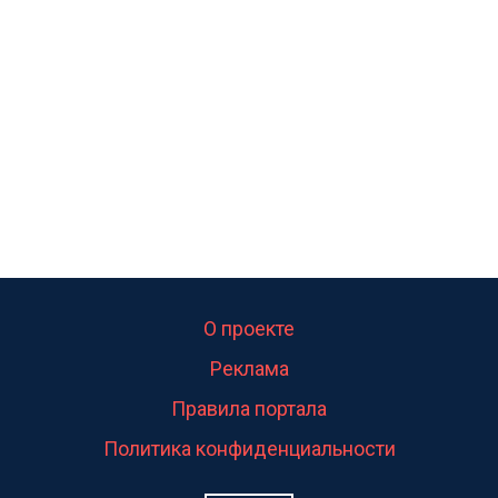
калитка,ворота! Жалко ребёнка,но он сам выбрал
свою судьбу.
О проекте
Реклама
Правила портала
Политика конфиденциальности