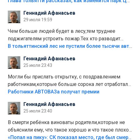
аттракционам слабо доделать?А то бордюры
Глава Тольятти рассказал, как изменится парк Центрального района
положили,а плитки не хватило,т.к.осенью и зимой
Геннадий Афанасьев
лежала в парке и испортилась.Да еще,видимо,часть
29 июля 19:59
украли.
Чем больше людей будет в лесу,тем труднее
поджигателям устроить пожар.Тех кто разводит
костры,тех надо безбожно штрафовать.Камер полно
В тольяттинский лес не пустили более тысячи автомобилей
стоит,почему водители всё равно едут в лес?
Геннадий Афанасьев
Штрафы мизерные.
25 июля 23:43
Могли бы прислать открытку, с поздравлением
работникам,которые больше сорока лет отработали
на предприятии.
Работники АВТОВАЗа получат премии
Геннадий Афанасьев
25 июля 23:40
В смерти ребёнка виноваты родители,которые не
объяснили ему, что такое хорошо и что такое плохо!
Лезть через такой забор,верх безумия,есть же
«Попал на пику»: СК показал место, где был смертельно травмирован ребенок в Тольятти