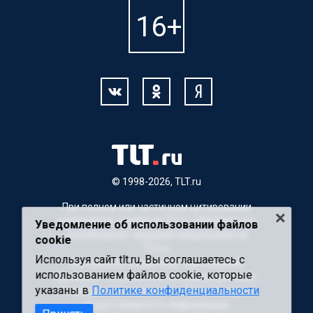
© 1998-2026, TLT.ru
При полном или частичном цитировании
материалов, ссылка на TLT.ru обязательна.
Уведомление об использовании файлов
Для Интернет-изданий гиперссылка на
cookie
TLT.ru
Используя сайт tlt.ru, Вы соглашаетесь с
Материалы с пометкой "Партнерский
использованием файлов cookie, которые
материал" публикуются на правах рекламы.
указаны в
Политике конфиденциальности
Редакция сайта не несет ответственности
за достоверность информации,