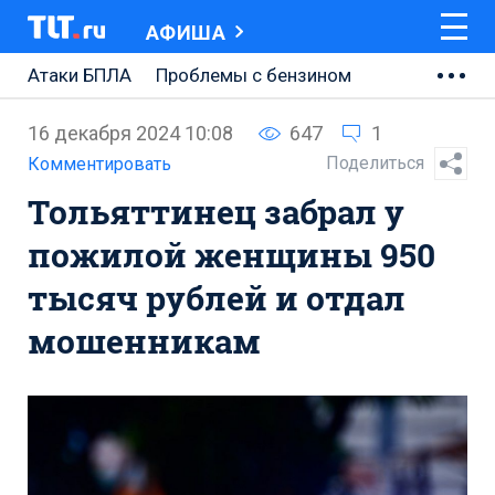
АФИША
Атаки БПЛА
Проблемы с бензином
АВТОВАЗ
16 декабря 2024 10:08
647
1
Ремонт Центральной площади
Поделиться
Комментировать
Тольяттинец забрал у
Ремонт Обводного шоссе
пожилой женщины 950
Набережная Тольятти
тысяч рублей и отдал
Неделя Тольятти
мошенникам