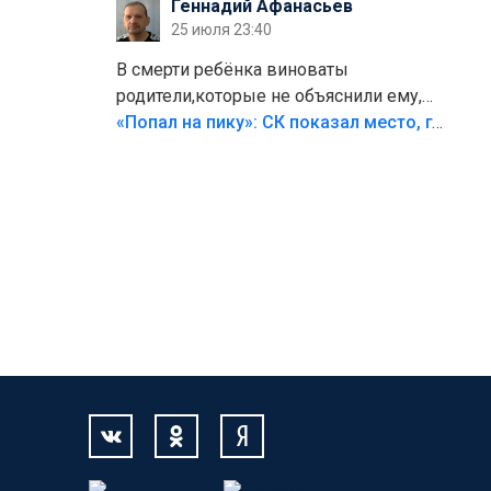
Геннадий Афанасьев
25 июля 23:40
В смерти ребёнка виноваты
родители,которые не объяснили ему,
что такое хорошо и что такое плохо!
«Попал на пику»: СК показал место, где был смертельно травмирован ребенок в Тольятти
Лезть через такой забор,верх
безумия,есть же калитка,ворота!
Жалко ребёнка,но он сам выбрал свою
судьбу.