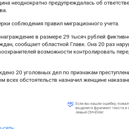
щина неоднократно предупреждалась об ответств
ва.
рки соблюдения правил миграционного учета.
знаграждение в размере 29 тысяч рублей фиктивн
ждан, сообщает областной Главк. Она 20 раз нар
равоохранителей возможности контролировать пер
ждено 20 уголовных дел по признакам преступлен
том всех обстоятельств назначил женщине наказан
Если вы нашли ошибку, пожал
выделите фрагмент текста и
левый Ctrl+Enter
.
-сеть: