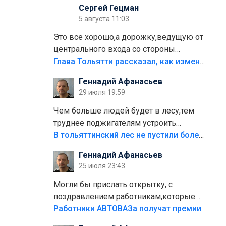
Сергей Гецман
5 августа 11:03
Это все хорошо,а дорожку,ведущую от
центрального входа со стороны
кафе"Мираж" к аттракционам слабо
Глава Тольятти рассказал, как изменится парк Центрального района
доделать?А то бордюры положили,а
Геннадий Афанасьев
плитки не хватило,т.к.осенью и зимой
29 июля 19:59
лежала в парке и испортилась.Да
еще,видимо,часть украли.
Чем больше людей будет в лесу,тем
труднее поджигателям устроить
пожар.Тех кто разводит костры,тех
В тольяттинский лес не пустили более тысячи автомобилей
надо безбожно штрафовать.Камер
Геннадий Афанасьев
полно стоит,почему водители всё
25 июля 23:43
равно едут в лес? Штрафы мизерные.
Могли бы прислать открытку, с
поздравлением работникам,которые
больше сорока лет отработали на
Работники АВТОВАЗа получат премии
предприятии.