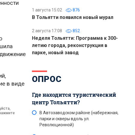
енности
1 августа 15:02
876
В Тольятти появился новый мурал
2 августа 17:08
852
о
Неделя Тольятти: Программа к 300-
летию города, реконструкция в
ушила
парке, новый завод
едвижение
ий,
ОПРОС
ие в виде
Где находится туристический
центр Тольятти?
уйста,
В Автозаводском районе (набережная,
 нажмите
парки и скверы вдоль ул.
Революционной)