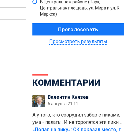
В Центральном районе (Парк,
Центральная площадь, ул. Мира и ул. К.
Маркса)
Просмотреть результаты
КОММЕНТАРИИ
Валентин Князев
6 августа 21:11
А у того, кто соорудил забор с пиками,
ума - палаты. И не торопятся эти пики
срезать
«Попал на пику»: СК показал место, где был смертельно травмирован ребенок в Тольятти