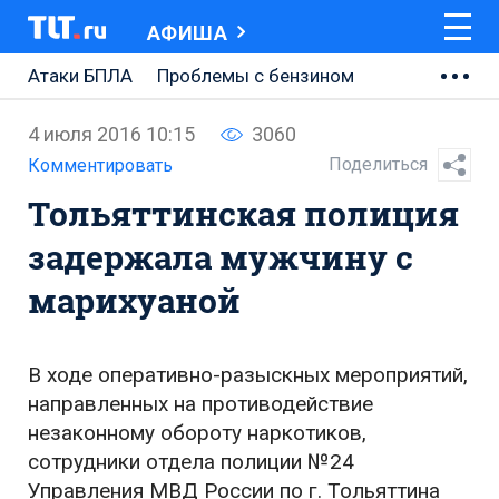
АФИША
Атаки БПЛА
Проблемы с бензином
АВТОВАЗ
4 июля 2016 10:15
3060
Ремонт Центральной площади
Поделиться
Комментировать
Тольяттинская полиция
Ремонт Обводного шоссе
задержала мужчину с
Набережная Тольятти
марихуаной
Неделя Тольятти
В ходе оперативно-разыскных мероприятий,
направленных на противодействие
незаконному обороту наркотиков,
сотрудники отдела полиции №24
Управления МВД России по г. Тольяттина