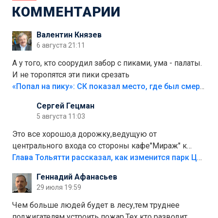
КОММЕНТАРИИ
Валентин Князев
6 августа 21:11
А у того, кто соорудил забор с пиками, ума - палаты.
И не торопятся эти пики срезать
«Попал на пику»: СК показал место, где был смертельно травмирован ребенок в Тольятти
Сергей Гецман
5 августа 11:03
Это все хорошо,а дорожку,ведущую от
центрального входа со стороны кафе"Мираж" к
аттракционам слабо доделать?А то бордюры
Глава Тольятти рассказал, как изменится парк Центрального района
положили,а плитки не хватило,т.к.осенью и зимой
Геннадий Афанасьев
лежала в парке и испортилась.Да еще,видимо,часть
29 июля 19:59
украли.
Чем больше людей будет в лесу,тем труднее
поджигателям устроить пожар.Тех кто разводит