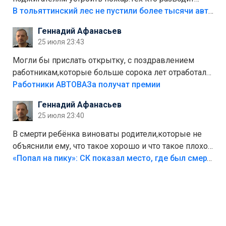
костры,тех надо безбожно штрафовать.Камер полно
В тольяттинский лес не пустили более тысячи автомобилей
стоит,почему водители всё равно едут в лес?
Геннадий Афанасьев
Штрафы мизерные.
25 июля 23:43
Могли бы прислать открытку, с поздравлением
работникам,которые больше сорока лет отработали
на предприятии.
Работники АВТОВАЗа получат премии
Геннадий Афанасьев
25 июля 23:40
В смерти ребёнка виноваты родители,которые не
объяснили ему, что такое хорошо и что такое плохо!
Лезть через такой забор,верх безумия,есть же
«Попал на пику»: СК показал место, где был смертельно травмирован ребенок в Тольятти
калитка,ворота! Жалко ребёнка,но он сам выбрал
свою судьбу.