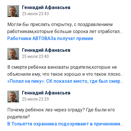
стоит,почему водители всё равно едут в лес?
Геннадий Афанасьев
Штрафы мизерные.
25 июля 23:43
Могли бы прислать открытку, с поздравлением
работникам,которые больше сорока лет отработали
на предприятии.
Работники АВТОВАЗа получат премии
Геннадий Афанасьев
25 июля 23:40
В смерти ребёнка виноваты родители,которые не
объяснили ему, что такое хорошо и что такое плохо!
Лезть через такой забор,верх безумия,есть же
«Попал на пику»: СК показал место, где был смертельно травмирован ребенок в Тольятти
калитка,ворота! Жалко ребёнка,но он сам выбрал
Геннадий Афанасьев
свою судьбу.
25 июля 23:29
Почему ребёнок лез через ограду? Где были его
родители?
В Тольятти охранника подозревают в причинении смерти ребенку