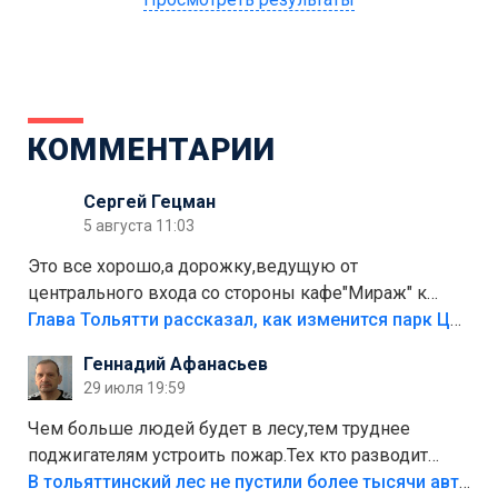
КОММЕНТАРИИ
Сергей Гецман
5 августа 11:03
Это все хорошо,а дорожку,ведущую от
центрального входа со стороны кафе"Мираж" к
аттракционам слабо доделать?А то бордюры
Глава Тольятти рассказал, как изменится парк Центрального района
положили,а плитки не хватило,т.к.осенью и зимой
Геннадий Афанасьев
лежала в парке и испортилась.Да еще,видимо,часть
29 июля 19:59
украли.
Чем больше людей будет в лесу,тем труднее
поджигателям устроить пожар.Тех кто разводит
костры,тех надо безбожно штрафовать.Камер полно
В тольяттинский лес не пустили более тысячи автомобилей