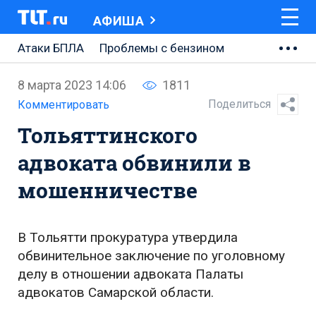
АФИША
Атаки БПЛА
Проблемы с бензином
АВТОВАЗ
8 марта 2023 14:06
1811
Ремонт Центральной площади
Поделиться
Комментировать
Тольяттинского
Ремонт Обводного шоссе
адвоката обвинили в
Набережная Тольятти
мошенничестве
Неделя Тольятти
В Тольятти прокуратура утвердила
обвинительное заключение по уголовному
делу в отношении адвоката Палаты
адвокатов Самарской области.