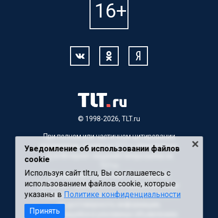
© 1998-2026, TLT.ru
При полном или частичном цитировании
материалов, ссылка на TLT.ru обязательна.
Уведомление об использовании файлов
Для Интернет-изданий гиперссылка на
cookie
TLT.ru
Используя сайт tlt.ru, Вы соглашаетесь с
Материалы с пометкой "Партнерский
использованием файлов cookie, которые
материал" публикуются на правах рекламы.
указаны в
Политике конфиденциальности
Редакция сайта не несет ответственности
за достоверность информации,
Принять
содержащейся в рекламных объявлениях