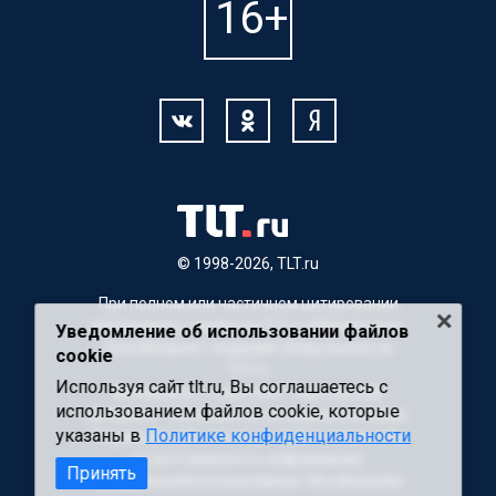
© 1998-2026, TLT.ru
При полном или частичном цитировании
материалов, ссылка на TLT.ru обязательна.
Уведомление об использовании файлов
Для Интернет-изданий гиперссылка на
cookie
TLT.ru
Используя сайт tlt.ru, Вы соглашаетесь с
Материалы с пометкой "Партнерский
использованием файлов cookie, которые
материал" публикуются на правах рекламы.
указаны в
Политике конфиденциальности
Редакция сайта не несет ответственности
за достоверность информации,
Принять
содержащейся в рекламных объявлениях