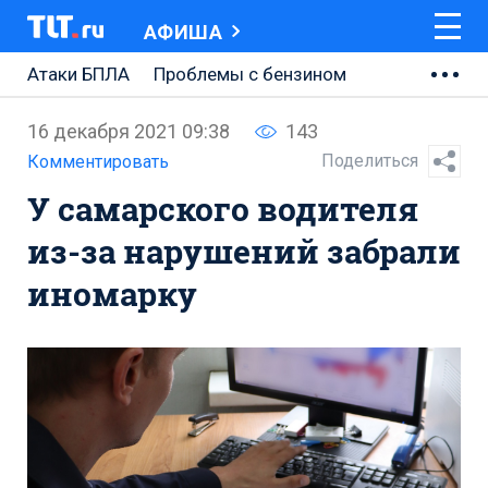
АФИША
Атаки БПЛА
Проблемы с бензином
АВТОВАЗ
16 декабря 2021 09:38
143
Ремонт Центральной площади
Поделиться
Комментировать
У самарского водителя
Ремонт Обводного шоссе
из-за нарушений забрали
Набережная Тольятти
иномарку
Неделя Тольятти