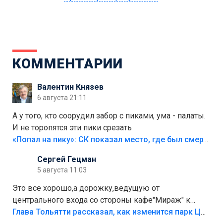
КОММЕНТАРИИ
Валентин Князев
6 августа 21:11
А у того, кто соорудил забор с пиками, ума - палаты.
И не торопятся эти пики срезать
«Попал на пику»: СК показал место, где был смертельно травмирован ребенок в Тольятти
Сергей Гецман
5 августа 11:03
Это все хорошо,а дорожку,ведущую от
центрального входа со стороны кафе"Мираж" к
аттракционам слабо доделать?А то бордюры
Глава Тольятти рассказал, как изменится парк Центрального района