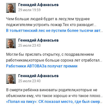
положили,а плитки не хватило,т.к.осенью и зимой
Геннадий Афанасьев
лежала в парке и испортилась.Да еще,видимо,часть
29 июля 19:59
украли.
Чем больше людей будет в лесу,тем труднее
поджигателям устроить пожар.Тех кто разводит
костры,тех надо безбожно штрафовать.Камер полно
В тольяттинский лес не пустили более тысячи автомобилей
стоит,почему водители всё равно едут в лес?
Геннадий Афанасьев
Штрафы мизерные.
25 июля 23:43
Могли бы прислать открытку, с поздравлением
работникам,которые больше сорока лет отработали
на предприятии.
Работники АВТОВАЗа получат премии
Геннадий Афанасьев
25 июля 23:40
В смерти ребёнка виноваты родители,которые не
объяснили ему, что такое хорошо и что такое плохо!
Лезть через такой забор,верх безумия,есть же
«Попал на пику»: СК показал место, где был смертельно травмирован ребенок в Тольятти
калитка,ворота! Жалко ребёнка,но он сам выбрал