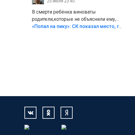
25 июля 23:40
В смерти ребёнка виноваты
родители,которые не объяснили ему,
что такое хорошо и что такое плохо!
«Попал на пику»: СК показал место, где был смертельно травмирован ребенок в Тольятти
Лезть через такой забор,верх
безумия,есть же калитка,ворота!
Жалко ребёнка,но он сам выбрал свою
судьбу.