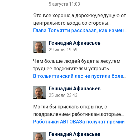
5 августа 11:03
Это все хорошо,а дорожку,ведущую от
центрального входа со стороны
кафе"Мираж" к аттракционам слабо
Глава Тольятти рассказал, как изменится парк Центрального района
доделать?А то бордюры положили,а
Геннадий Афанасьев
плитки не хватило,т.к.осенью и зимой
29 июля 19:59
лежала в парке и испортилась.Да
еще,видимо,часть украли.
Чем больше людей будет в лесу,тем
труднее поджигателям устроить
пожар.Тех кто разводит костры,тех
В тольяттинский лес не пустили более тысячи автомобилей
надо безбожно штрафовать.Камер
Геннадий Афанасьев
полно стоит,почему водители всё
25 июля 23:43
равно едут в лес? Штрафы мизерные.
Могли бы прислать открытку, с
поздравлением работникам,которые
больше сорока лет отработали на
Работники АВТОВАЗа получат премии
предприятии.
Геннадий Афанасьев