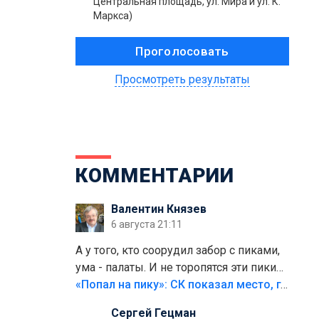
Центральная площадь, ул. Мира и ул. К.
Маркса)
Просмотреть результаты
КОММЕНТАРИИ
Валентин Князев
6 августа 21:11
А у того, кто соорудил забор с пиками,
ума - палаты. И не торопятся эти пики
срезать
«Попал на пику»: СК показал место, где был смертельно травмирован ребенок в Тольятти
Сергей Гецман