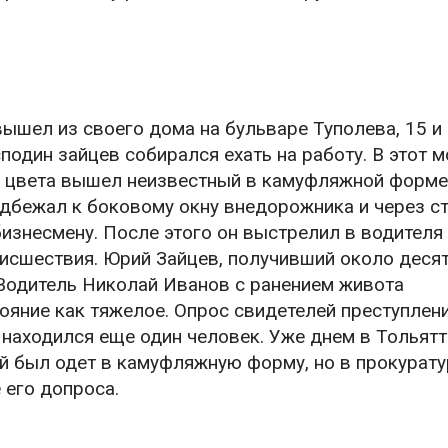
ышел из своего дома на бульваре Туполева, 15 и 
сподин зайцев собирался ехать на работу. В этот 
о цвета вышел неизвестный в камуфляжной форме
дбежал к боковому окну внедорожника и через ст
изнесмену. После этого он выстрелил в водителя
роисшествия. Юрий Зайцев, получивший около деся
 Водитель Николай Иванов с ранением живота
ояние как тяжелое. Опрос свидетелей преступлен
 находился еще один человек. Уже днем в Тольят
ой был одет в камуфляжную форму, но в прокурату
 его допроса.