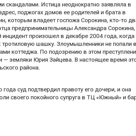
и скандалами. Истица неоднократно заявляла в
адрес, поджогах домов ее родителей и брата в
зин, которым владеет госпожа Сорокина, кто-то д
отца предпринимательницы Александра Сорокина, 
й инцидент произошел в декабре 2004 года, когда
ж тротиловую шашку. Злоумышленники не попали в
ами коттеджа. По подозрению в этом преступлен
 — земляки Юрия Зайцева. В настоящее время эт
ьского района.
 года суд подтвердил правоту его дочери, и она
оли своего покойного супруга в ТЦ «Южный» и ба