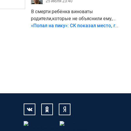
25 июля 23:40
В смерти ребёнка виноваты
родители,которые не объяснили ему,
что такое хорошо и что такое плохо!
«Попал на пику»: СК показал место, где был смертельно травмирован ребенок в Тольятти
Лезть через такой забор,верх
безумия,есть же калитка,ворота!
Жалко ребёнка,но он сам выбрал свою
судьбу.