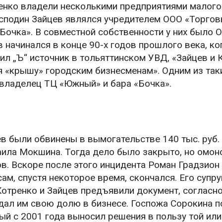
енко владели несколькими предприятиями малого
господин Зайцев являлся учредителем ООО «Торго
Бочка». В совместной собственности у них было 
начинался в конце 90-х годов прошлого века, ко
л „Ъ“ источник в тольяттинском УВД, «Зайцев и 
я «крышу» городским бизнесменам». Одним из так
владелец ТЦ «Южный» и бара «Бочка».
в были обвинены в вымогательстве 140 тыс. руб. 
ила Мокшина. Тогда дело было закрыто, но омо
в. Вскоре после этого инцидента Роман Градзион
ам, спустя некоторое время, скончался. Его супру
Котренко и Зайцев предъявили документ, согласн
дал им свою долю в бизнесе. Госпожа Сорокина п
рый с 2001 года выносил решения в пользу той или