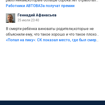
работникам,которые больше сорока лет отработали
на предприятии.
Работники АВТОВАЗа получат премии
Геннадий Афанасьев
25 июля 23:40
В смерти ребёнка виноваты родители,которые не
объяснили ему, что такое хорошо и что такое плохо!
Лезть через такой забор,верх безумия,есть же
«Попал на пику»: СК показал место, где был смертельно травмирован ребенок в Тольятти
калитка,ворота! Жалко ребёнка,но он сам выбрал
свою судьбу.