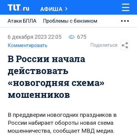
АФИША
Атаки БПЛА
Проблемы с бензином
АВТОВАЗ
6 декабря 2023 22:05
675
Ремонт Центральной площади
Поделиться
Комментировать
В России начала
Ремонт Обводного шоссе
действовать
Набережная Тольятти
«новогодняя схема»
Неделя Тольятти
мошенников
В преддверии новогодних праздников в
России набирает обороты новая схема
мошенничества, сообщает МВД медиа.