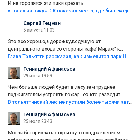
И не торопятся эти пики срезать
«Попал на пику»: СК показал место, где был смертельно травмирован ребенок в Тольятти
Сергей Гецман
5 августа 11:03
Это все хорошо,а дорожку,ведущую от
центрального входа со стороны кафе"Мираж" к
аттракционам слабо доделать?А то бордюры
Глава Тольятти рассказал, как изменится парк Центрального района
положили,а плитки не хватило,т.к.осенью и зимой
Геннадий Афанасьев
лежала в парке и испортилась.Да еще,видимо,часть
29 июля 19:59
украли.
Чем больше людей будет в лесу,тем труднее
поджигателям устроить пожар.Тех кто разводит
костры,тех надо безбожно штрафовать.Камер полно
В тольяттинский лес не пустили более тысячи автомобилей
стоит,почему водители всё равно едут в лес?
Геннадий Афанасьев
Штрафы мизерные.
25 июля 23:43
Могли бы прислать открытку, с поздравлением