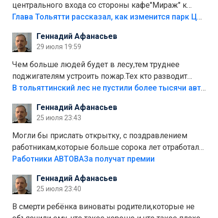
центрального входа со стороны кафе"Мираж" к
аттракционам слабо доделать?А то бордюры
Глава Тольятти рассказал, как изменится парк Центрального района
положили,а плитки не хватило,т.к.осенью и зимой
Геннадий Афанасьев
лежала в парке и испортилась.Да еще,видимо,часть
29 июля 19:59
украли.
Чем больше людей будет в лесу,тем труднее
поджигателям устроить пожар.Тех кто разводит
костры,тех надо безбожно штрафовать.Камер полно
В тольяттинский лес не пустили более тысячи автомобилей
стоит,почему водители всё равно едут в лес?
Геннадий Афанасьев
Штрафы мизерные.
25 июля 23:43
Могли бы прислать открытку, с поздравлением
работникам,которые больше сорока лет отработали
на предприятии.
Работники АВТОВАЗа получат премии
Геннадий Афанасьев
25 июля 23:40
В смерти ребёнка виноваты родители,которые не