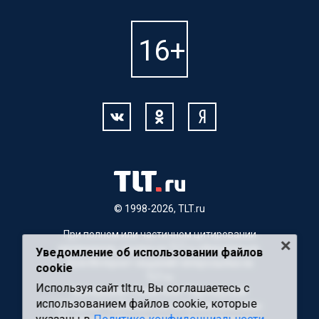
© 1998-2026, TLT.ru
При полном или частичном цитировании
материалов, ссылка на TLT.ru обязательна.
Уведомление об использовании файлов
Для Интернет-изданий гиперссылка на
cookie
TLT.ru
Используя сайт tlt.ru, Вы соглашаетесь с
Материалы с пометкой "Партнерский
использованием файлов cookie, которые
материал" публикуются на правах рекламы.