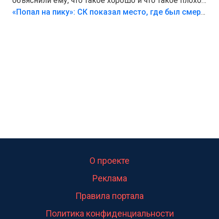
объяснили ему, что такое хорошо и что такое плохо!
Лезть через такой забор,верх безумия,есть же
«Попал на пику»: СК показал место, где был смертельно травмирован ребенок в Тольятти
калитка,ворота! Жалко ребёнка,но он сам выбрал
свою судьбу.
О проекте
Реклама
Правила портала
Политика конфиденциальности