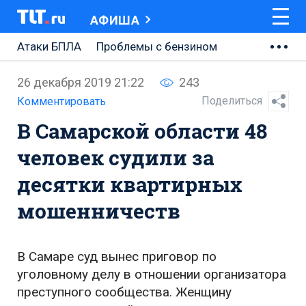
АФИША
Атаки БПЛА
Проблемы с бензином
АВТОВАЗ
26 декабря 2019 21:22
243
Ремонт Центральной площади
Поделиться
Комментировать
В Самарской области 48
Ремонт Обводного шоссе
человек судили за
Набережная Тольятти
десятки квартирных
Неделя Тольятти
мошенничеств
В Самаре суд вынес приговор по
уголовному делу в отношении организатора
преступного сообщества. Женщину