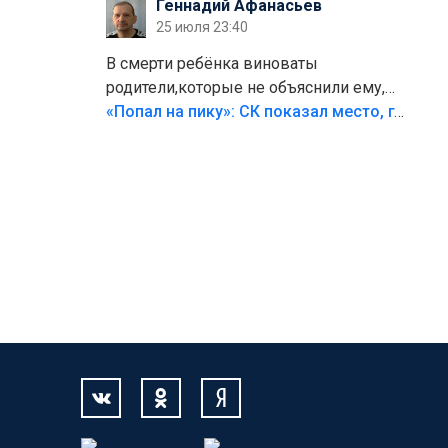
Геннадий Афанасьев
25 июля 23:40
В смерти ребёнка виноваты
родители,которые не объяснили ему,
что такое хорошо и что такое плохо!
«Попал на пику»: СК показал место, где был смертельно травмирован ребенок в Тольятти
Лезть через такой забор,верх
безумия,есть же калитка,ворота!
Жалко ребёнка,но он сам выбрал свою
судьбу.