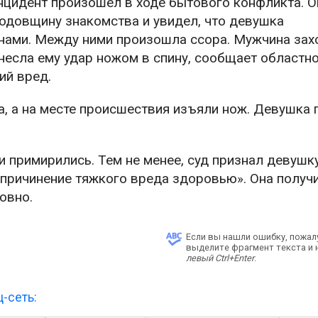
нцидент произошел в ходе бытового конфликта. О
годовщину знакомства и увидел, что девушка
нами. Между ними произошла ссора. Мужчина захо
анесла ему удар ножом в спину, сообщает областн
ий вред.
, а на месте происшествия изъяли нож. Девушка 
 примирились. Тем не менее, суд признал девушк
причинение тяжкого вреда здоровью». Она получ
овно.
Если вы нашли ошибку, пожал
выделите фрагмент текста и
левый Ctrl+Enter
.
-сеть: