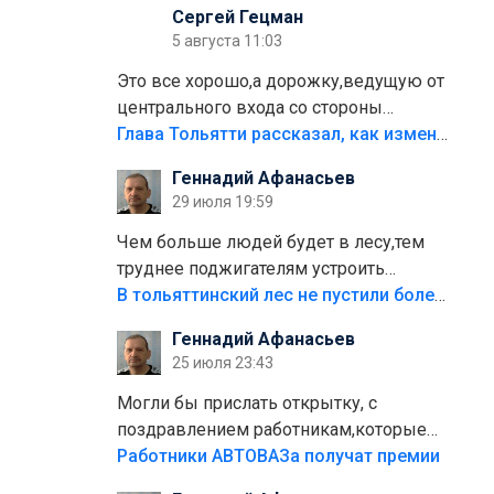
Сергей Гецман
5 августа 11:03
Это все хорошо,а дорожку,ведущую от
центрального входа со стороны
кафе"Мираж" к аттракционам слабо
Глава Тольятти рассказал, как изменится парк Центрального района
доделать?А то бордюры положили,а
Геннадий Афанасьев
плитки не хватило,т.к.осенью и зимой
29 июля 19:59
лежала в парке и испортилась.Да
еще,видимо,часть украли.
Чем больше людей будет в лесу,тем
труднее поджигателям устроить
пожар.Тех кто разводит костры,тех
В тольяттинский лес не пустили более тысячи автомобилей
надо безбожно штрафовать.Камер
Геннадий Афанасьев
полно стоит,почему водители всё
25 июля 23:43
равно едут в лес? Штрафы мизерные.
Могли бы прислать открытку, с
поздравлением работникам,которые
больше сорока лет отработали на
Работники АВТОВАЗа получат премии
предприятии.