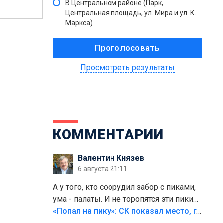
В Центральном районе (Парк,
Центральная площадь, ул. Мира и ул. К.
Маркса)
Просмотреть результаты
КОММЕНТАРИИ
Валентин Князев
6 августа 21:11
А у того, кто соорудил забор с пиками,
ума - палаты. И не торопятся эти пики
срезать
«Попал на пику»: СК показал место, где был смертельно травмирован ребенок в Тольятти