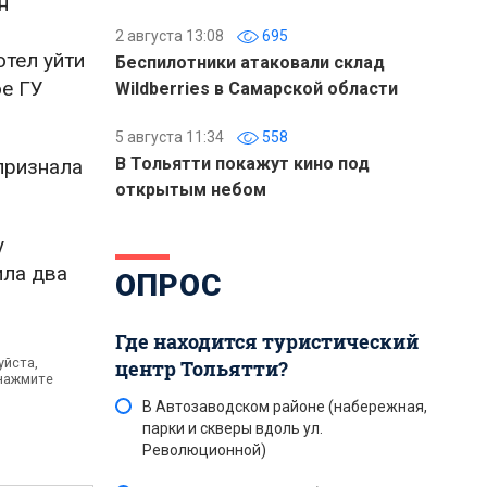
н
2 августа 13:08
695
тел уйти
Беспилотники атаковали склад
ое ГУ
Wildberries в Самарской области
5 августа 11:34
558
В Тольятти покажут кино под
признала
открытым небом
у
ила два
ОПРОС
Где находится туристический
уйста,
центр Тольятти?
 нажмите
В Автозаводском районе (набережная,
парки и скверы вдоль ул.
Революционной)