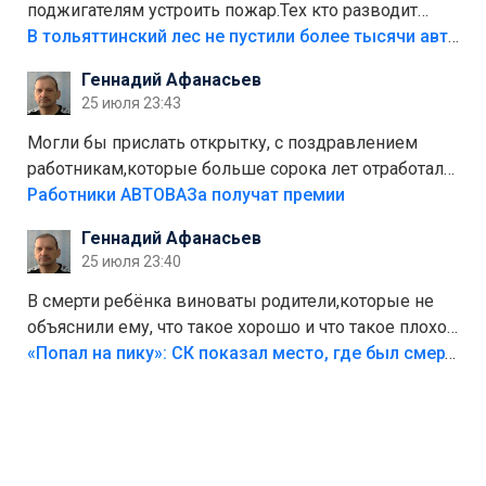
поджигателям устроить пожар.Тех кто разводит
костры,тех надо безбожно штрафовать.Камер полно
В тольяттинский лес не пустили более тысячи автомобилей
стоит,почему водители всё равно едут в лес?
Геннадий Афанасьев
Штрафы мизерные.
25 июля 23:43
Могли бы прислать открытку, с поздравлением
работникам,которые больше сорока лет отработали
на предприятии.
Работники АВТОВАЗа получат премии
Геннадий Афанасьев
25 июля 23:40
В смерти ребёнка виноваты родители,которые не
объяснили ему, что такое хорошо и что такое плохо!
Лезть через такой забор,верх безумия,есть же
«Попал на пику»: СК показал место, где был смертельно травмирован ребенок в Тольятти
калитка,ворота! Жалко ребёнка,но он сам выбрал
свою судьбу.