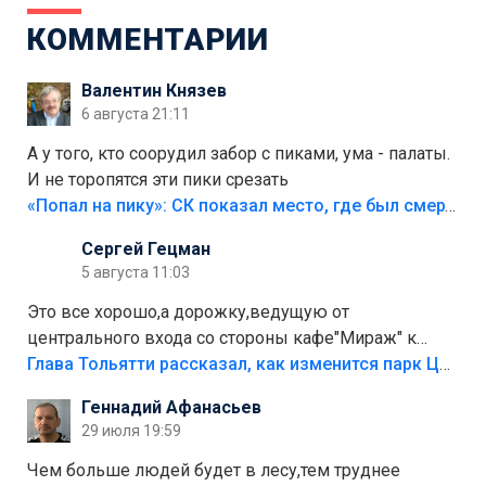
КОММЕНТАРИИ
Валентин Князев
6 августа 21:11
А у того, кто соорудил забор с пиками, ума - палаты.
И не торопятся эти пики срезать
«Попал на пику»: СК показал место, где был смертельно травмирован ребенок в Тольятти
Сергей Гецман
5 августа 11:03
Это все хорошо,а дорожку,ведущую от
центрального входа со стороны кафе"Мираж" к
аттракционам слабо доделать?А то бордюры
Глава Тольятти рассказал, как изменится парк Центрального района
положили,а плитки не хватило,т.к.осенью и зимой
Геннадий Афанасьев
лежала в парке и испортилась.Да еще,видимо,часть
29 июля 19:59
украли.
Чем больше людей будет в лесу,тем труднее