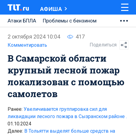
АФИША
Атаки БПЛА
Проблемы с бензином
АВТОВАЗ
2 октября 2024 10:04
417
Ремонт Центральной площади
Поделиться
Комментировать
В Самарской области
Ремонт Обводного шоссе
крупный лесной пожар
Набережная Тольятти
локализован с помощью
Неделя Тольятти
самолетов
Ранее:
Увеличивается группировка сил для
ликвидации лесного пожара в Сызранском районе .
01.10.2024
Далее:
В Тольятти выделят больше средств на