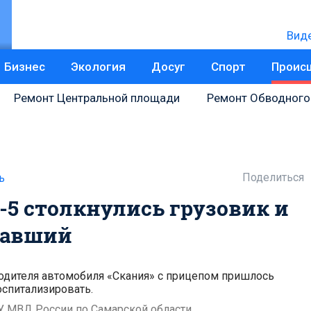
Вид
Бизнес
Экология
Досуг
Спорт
Проис
Ремонт Центральной площади
Ремонт Обводного
Поделиться
ь
-5 столкнулись грузовик и
давший
одителя автомобиля «Скания» с прицепом пришлось
оспитализировать.
У МВД России по Самарской области