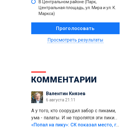
В Центральном районе (Парк,
Центральная площадь, ул. Мира и ул. К.
Маркса)
Просмотреть результаты
КОММЕНТАРИИ
Валентин Князев
6 августа 21:11
А у того, кто соорудил забор с пиками,
ума - палаты. И не торопятся эти пики
срезать
«Попал на пику»: СК показал место, где был смертельно травмирован ребенок в Тольятти