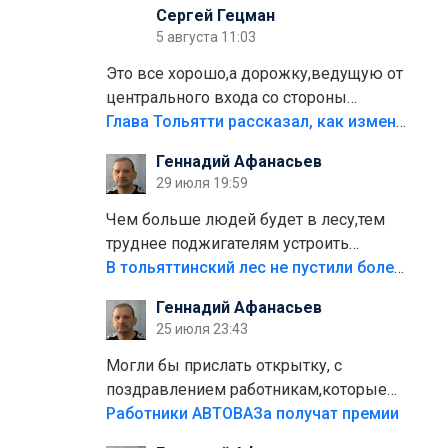
Сергей Гецман
5 августа 11:03
Это все хорошо,а дорожку,ведущую от
центрального входа со стороны
кафе"Мираж" к аттракционам слабо
Глава Тольятти рассказал, как изменится парк Центрального района
доделать?А то бордюры положили,а
Геннадий Афанасьев
плитки не хватило,т.к.осенью и зимой
29 июля 19:59
лежала в парке и испортилась.Да
еще,видимо,часть украли.
Чем больше людей будет в лесу,тем
труднее поджигателям устроить
пожар.Тех кто разводит костры,тех
В тольяттинский лес не пустили более тысячи автомобилей
надо безбожно штрафовать.Камер
Геннадий Афанасьев
полно стоит,почему водители всё
25 июля 23:43
равно едут в лес? Штрафы мизерные.
Могли бы прислать открытку, с
поздравлением работникам,которые
больше сорока лет отработали на
Работники АВТОВАЗа получат премии
предприятии.