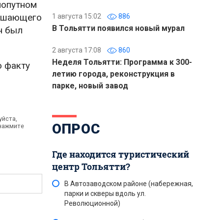
попутном
решающего
1 августа 15:02
886
В Тольятти появился новый мурал
н был
2 августа 17:08
860
Неделя Тольятти: Программа к 300-
о факту
летию города, реконструкция в
парке, новый завод
уйста,
ОПРОС
 нажмите
Где находится туристический
центр Тольятти?
В Автозаводском районе (набережная,
парки и скверы вдоль ул.
Революционной)