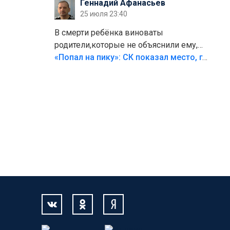
Геннадий Афанасьев
25 июля 23:40
В смерти ребёнка виноваты
родители,которые не объяснили ему,
что такое хорошо и что такое плохо!
«Попал на пику»: СК показал место, где был смертельно травмирован ребенок в Тольятти
Лезть через такой забор,верх
безумия,есть же калитка,ворота!
Жалко ребёнка,но он сам выбрал свою
судьбу.