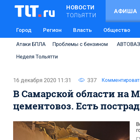
НОВОСТИ
АФИША
ТОЛЬЯТТИ
Город
Регион
Власть
Общество
Атаки БПЛА
Проблемы с бензином
АВТОВАЗ
Неделя Тольятти
16 декабря 2020 11:31
337
Комментироват
В Самарской области на М
цементовоз. Есть постра
В
г
Г