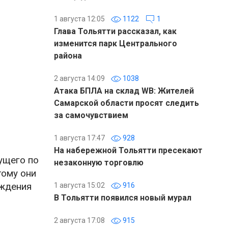
1 августа 12:05
1122
1
Глава Тольятти рассказал, как
изменится парк Центрального
района
2 августа 14:09
1038
Атака БПЛА на склад WB: Жителей
Самарской области просят следить
за самочувствием
1 августа 17:47
928
На набережной Тольятти пресекают
ущего по
незаконную торговлю
тому они
ождения
1 августа 15:02
916
В Тольятти появился новый мурал
2 августа 17:08
915