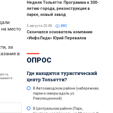
Неделя Тольятти: Программа к 300-
летию города, реконструкция в
парке, новый завод
дали
5 августа 20:48
880
 на место
Скончался основатель компании
«ИнфоЛада» Юрий Перевалов
ти, за
казание в
ОПРОС
Где находится туристический
уйста,
 нажмите
центр Тольятти?
В Автозаводском районе (набережная,
парки и скверы вдоль ул.
Революционной)
В Центральном районе (Парк,