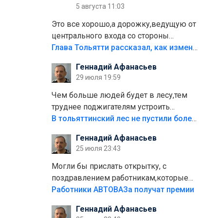
5 августа 11:03
Это все хорошо,а дорожку,ведущую от
центрального входа со стороны
кафе"Мираж" к аттракционам слабо
Глава Тольятти рассказал, как изменится парк Центрального района
доделать?А то бордюры положили,а
Геннадий Афанасьев
плитки не хватило,т.к.осенью и зимой
29 июля 19:59
лежала в парке и испортилась.Да
еще,видимо,часть украли.
Чем больше людей будет в лесу,тем
труднее поджигателям устроить
пожар.Тех кто разводит костры,тех
В тольяттинский лес не пустили более тысячи автомобилей
надо безбожно штрафовать.Камер
Геннадий Афанасьев
полно стоит,почему водители всё
25 июля 23:43
равно едут в лес? Штрафы мизерные.
Могли бы прислать открытку, с
поздравлением работникам,которые
больше сорока лет отработали на
Работники АВТОВАЗа получат премии
предприятии.
Геннадий Афанасьев