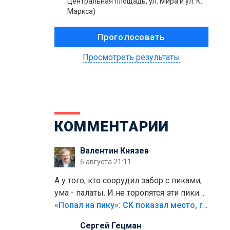
Центральная площадь, ул. Мира и ул. К.
Маркса)
Просмотреть результаты
КОММЕНТАРИИ
Валентин Князев
6 августа 21:11
А у того, кто соорудил забор с пиками,
ума - палаты. И не торопятся эти пики
срезать
«Попал на пику»: СК показал место, где был смертельно травмирован ребенок в Тольятти
Сергей Гецман