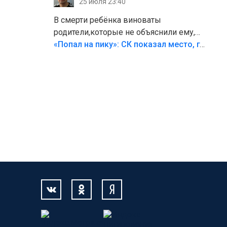
25 июля 23:40
В смерти ребёнка виноваты
родители,которые не объяснили ему,
что такое хорошо и что такое плохо!
«Попал на пику»: СК показал место, где был смертельно травмирован ребенок в Тольятти
Лезть через такой забор,верх
безумия,есть же калитка,ворота!
Жалко ребёнка,но он сам выбрал свою
судьбу.