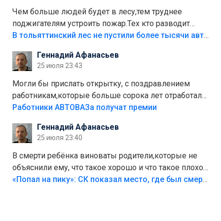
Чем больше людей будет в лесу,тем труднее
поджигателям устроить пожар.Тех кто разводит
костры,тех надо безбожно штрафовать.Камер полно
В тольяттинский лес не пустили более тысячи автомобилей
стоит,почему водители всё равно едут в лес?
Геннадий Афанасьев
Штрафы мизерные.
25 июля 23:43
Могли бы прислать открытку, с поздравлением
работникам,которые больше сорока лет отработали
на предприятии.
Работники АВТОВАЗа получат премии
Геннадий Афанасьев
25 июля 23:40
В смерти ребёнка виноваты родители,которые не
объяснили ему, что такое хорошо и что такое плохо!
Лезть через такой забор,верх безумия,есть же
«Попал на пику»: СК показал место, где был смертельно травмирован ребенок в Тольятти
калитка,ворота! Жалко ребёнка,но он сам выбрал
свою судьбу.