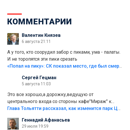
КОММЕНТАРИИ
Валентин Князев
6 августа 21:11
А у того, кто соорудил забор с пиками, ума - палаты.
И не торопятся эти пики срезать
«Попал на пику»: СК показал место, где был смертельно травмирован ребенок в Тольятти
Сергей Гецман
5 августа 11:03
Это все хорошо,а дорожку,ведущую от
центрального входа со стороны кафе"Мираж" к
аттракционам слабо доделать?А то бордюры
Глава Тольятти рассказал, как изменится парк Центрального района
положили,а плитки не хватило,т.к.осенью и зимой
Геннадий Афанасьев
лежала в парке и испортилась.Да еще,видимо,часть
29 июля 19:59
украли.