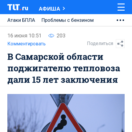
АФИША
Атаки БПЛА
Проблемы с бензином
АВТОВАЗ
16 июня 10:51
203
Ремонт Центральной площади
Поделиться
Комментировать
В Самарской области
Ремонт Обводного шоссе
поджигателю тепловоза
Набережная Тольятти
дали 15 лет заключения
Неделя Тольятти