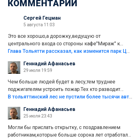
КОММЕНТАРИИ
Сергей Гецман
5 августа 11:03
Это все хорошо,а дорожку,ведущую от
центрального входа со стороны кафе"Мираж" к
аттракционам слабо доделать?А то бордюры
Глава Тольятти рассказал, как изменится парк Центрального района
положили,а плитки не хватило,т.к.осенью и зимой
Геннадий Афанасьев
лежала в парке и испортилась.Да еще,видимо,часть
29 июля 19:59
украли.
Чем больше людей будет в лесу,тем труднее
поджигателям устроить пожар.Тех кто разводит
костры,тех надо безбожно штрафовать.Камер полно
В тольяттинский лес не пустили более тысячи автомобилей
стоит,почему водители всё равно едут в лес?
Геннадий Афанасьев
Штрафы мизерные.
25 июля 23:43
Могли бы прислать открытку, с поздравлением
работникам,которые больше сорока лет отработали