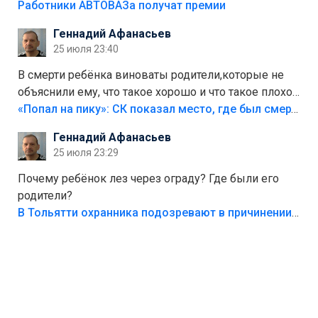
на предприятии.
Работники АВТОВАЗа получат премии
Геннадий Афанасьев
25 июля 23:40
В смерти ребёнка виноваты родители,которые не
объяснили ему, что такое хорошо и что такое плохо!
Лезть через такой забор,верх безумия,есть же
«Попал на пику»: СК показал место, где был смертельно травмирован ребенок в Тольятти
калитка,ворота! Жалко ребёнка,но он сам выбрал
Геннадий Афанасьев
свою судьбу.
25 июля 23:29
Почему ребёнок лез через ограду? Где были его
родители?
В Тольятти охранника подозревают в причинении смерти ребенку