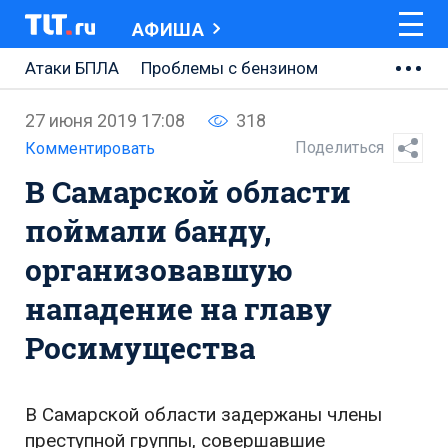
АФИША
Атаки БПЛА
Проблемы с бензином
АВТОВАЗ
27 июня 2019 17:08
318
Ремонт Центральной площади
Поделиться
Комментировать
В Самарской области
Ремонт Обводного шоссе
поймали банду,
Набережная Тольятти
организовавшую
Неделя Тольятти
нападение на главу
Росимущества
В Самарской области задержаны члены
преступной группы, совершавшие