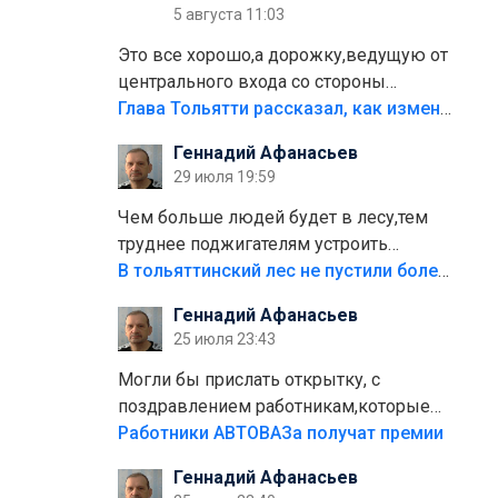
5 августа 11:03
Это все хорошо,а дорожку,ведущую от
центрального входа со стороны
кафе"Мираж" к аттракционам слабо
Глава Тольятти рассказал, как изменится парк Центрального района
доделать?А то бордюры положили,а
Геннадий Афанасьев
плитки не хватило,т.к.осенью и зимой
29 июля 19:59
лежала в парке и испортилась.Да
еще,видимо,часть украли.
Чем больше людей будет в лесу,тем
труднее поджигателям устроить
пожар.Тех кто разводит костры,тех
В тольяттинский лес не пустили более тысячи автомобилей
надо безбожно штрафовать.Камер
Геннадий Афанасьев
полно стоит,почему водители всё
25 июля 23:43
равно едут в лес? Штрафы мизерные.
Могли бы прислать открытку, с
поздравлением работникам,которые
больше сорока лет отработали на
Работники АВТОВАЗа получат премии
предприятии.
Геннадий Афанасьев