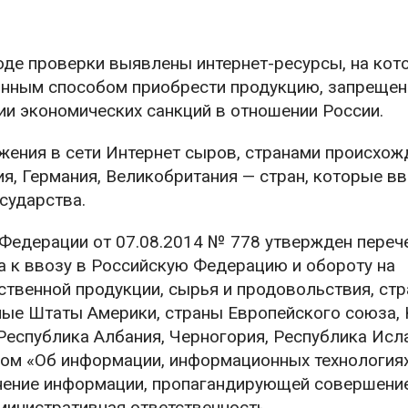
ходе проверки выявлены интернет-ресурсы, на кот
онным способом приобрести продукцию, запрещен
ии экономических санкций в отношении России.
жения в сети Интернет сыров, странами происхож
я, Германия, Великобритания — стран, которые в
сударства.
Федерации от 07.08.2014 № 778 утвержден переч
а к ввозу в Российскую Федерацию и обороту на
ственной продукции, сырья и продовольствия, ст
ые Штаты Америки, страны Европейского союза, 
Республика Албания, Черногория, Республика Исл
ом «Об информации, информационных технологиях
ение информации, пропагандирующей совершение
министративная ответственность.