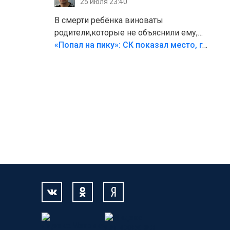
25 июля 23:40
В смерти ребёнка виноваты
родители,которые не объяснили ему,
что такое хорошо и что такое плохо!
«Попал на пику»: СК показал место, где был смертельно травмирован ребенок в Тольятти
Лезть через такой забор,верх
безумия,есть же калитка,ворота!
Жалко ребёнка,но он сам выбрал свою
судьбу.