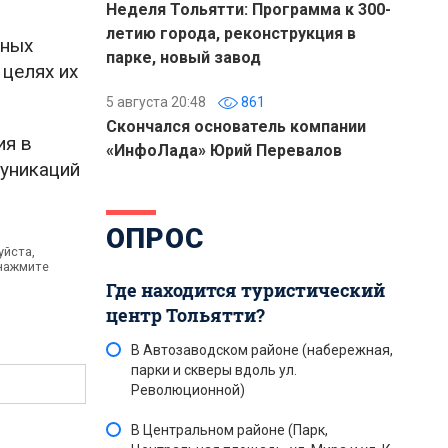
Неделя Тольятти: Программа к 300-
летию города, реконструкция в
нных
парке, новый завод
целях их
5 августа 20:48
861
Скончался основатель компании
ия в
«ИнфоЛада» Юрий Перевалов
муникаций
ОПРОС
уйста,
 нажмите
Где находится туристический
центр Тольятти?
В Автозаводском районе (набережная,
парки и скверы вдоль ул.
Революционной)
В Центральном районе (Парк,