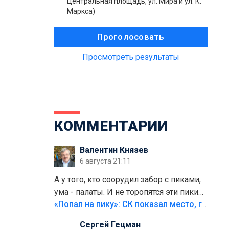
Центральная площадь, ул. Мира и ул. К.
Маркса)
Просмотреть результаты
КОММЕНТАРИИ
Валентин Князев
6 августа 21:11
А у того, кто соорудил забор с пиками,
ума - палаты. И не торопятся эти пики
срезать
«Попал на пику»: СК показал место, где был смертельно травмирован ребенок в Тольятти
Сергей Гецман