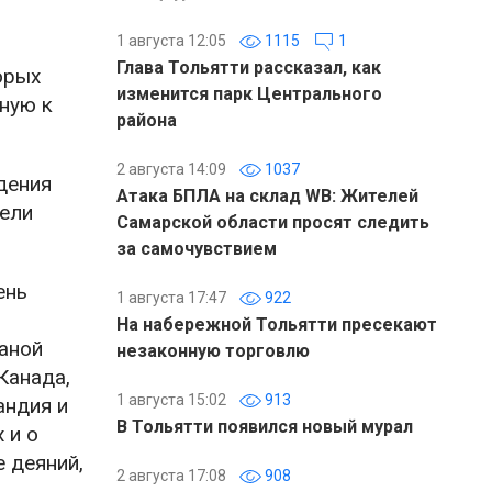
1 августа 12:05
1115
1
Глава Тольятти рассказал, как
орых
изменится парк Центрального
ную к
района
2 августа 14:09
1037
дения
Атака БПЛА на склад WB: Жителей
вели
Самарской области просят следить
за самочувствием
ень
1 августа 17:47
922
На набережной Тольятти пресекают
раной
незаконную торговлю
Канада,
1 августа 15:02
913
андия и
В Тольятти появился новый мурал
 и о
 деяний,
2 августа 17:08
908