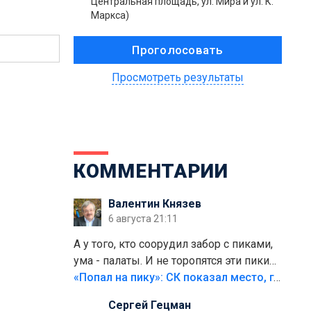
Центральная площадь, ул. Мира и ул. К.
Маркса)
Просмотреть результаты
КОММЕНТАРИИ
Валентин Князев
6 августа 21:11
А у того, кто соорудил забор с пиками,
ума - палаты. И не торопятся эти пики
срезать
«Попал на пику»: СК показал место, где был смертельно травмирован ребенок в Тольятти
Сергей Гецман