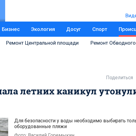
Вид
Бизнес
Экология
Досуг
Спорт
Проис
Ремонт Центральной площади
Ремонт Обводного
Поделиться
ачала летних каникул утонул
Для безопасности у воды необходимо выбирать тол
оборудованные пляжи
Фото: Василий Горемыкин