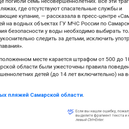
е погибли семь несовершеннолетних. Все эти тра
ляжах, где отсутствуют спасательные службы и
ющие купание, — рассказала в пресс-центре «Са
ей на водных объектах ГУ МЧС России по Самарс
ния безопасности у воды необходимо выбирать то
укоснительно следить за детьми, исключить упот
лавания».
еположенном месте карается штрафом от 500 до 1
марской области были ужесточены правила поведен
шеннолетних детей (до 14 лет включительно) на 
ых пляжей Самарской области
.
Если вы нашли ошибку, пожал
выделите фрагмент текста и
левый Ctrl+Enter
.