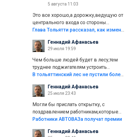
5 августа 11:03
Это все хорошо,а дорожку,ведущую от
центрального входа со стороны
кафе"Мираж" к аттракционам слабо
Глава Тольятти рассказал, как изменится парк Центрального района
доделать?А то бордюры положили,а
Геннадий Афанасьев
плитки не хватило,т.к.осенью и зимой
29 июля 19:59
лежала в парке и испортилась.Да
еще,видимо,часть украли.
Чем больше людей будет в лесу,тем
труднее поджигателям устроить
пожар.Тех кто разводит костры,тех
В тольяттинский лес не пустили более тысячи автомобилей
надо безбожно штрафовать.Камер
Геннадий Афанасьев
полно стоит,почему водители всё
25 июля 23:43
равно едут в лес? Штрафы мизерные.
Могли бы прислать открытку, с
поздравлением работникам,которые
больше сорока лет отработали на
Работники АВТОВАЗа получат премии
предприятии.
Геннадий Афанасьев