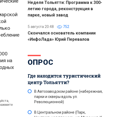
гические
Неделя Тольятти: Программа к 300-
летию города, реконструкция в
марской
парке, новый завод
кой
5 августа 20:48
752
лько
Скончался основатель компании
ребление
«ИнфоЛада» Юрий Перевалов
000
ия на
ОПРОС
водных
Где находится туристический
центр Тольятти?
В Автозаводском районе (набережная,
парки и скверы вдоль ул.
уйста,
Революционной)
 нажмите
В Центральном районе (Парк,