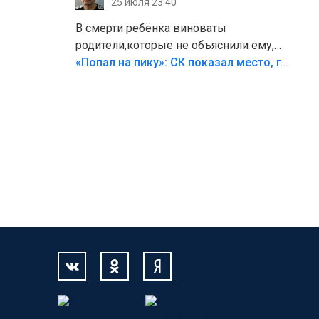
25 июля 23:40
В смерти ребёнка виноваты
родители,которые не объяснили ему,
что такое хорошо и что такое плохо!
«Попал на пику»: СК показал место, где был смертельно травмирован ребенок в Тольятти
Лезть через такой забор,верх
безумия,есть же калитка,ворота!
Жалко ребёнка,но он сам выбрал свою
судьбу.